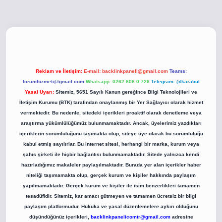
o
betci giriş
betci giriş
hiltonbet yeni giriş
Reklam ve İletişim:
E-mail:
backlinkpaneli@gmail.com
Teams:
forumhizmeti@gmail.com
Whatsapp: 0262 606 0 726
Telegram: @karabul
Yasal Uyarı:
Sitemiz, 5651 Sayılı Kanun gereğince Bilgi Teknolojileri ve
İletişim Kurumu (BTK) tarafından onaylanmış bir Yer Sağlayıcı olarak hizmet
vermektedir. Bu nedenle, sitedeki içerikleri proaktif olarak denetleme veya
araştırma yükümlülüğümüz bulunmamaktadır. Ancak, üyelerimiz yazdıkları
içeriklerin sorumluluğunu taşımakta olup, siteye üye olarak bu sorumluluğu
kabul etmiş sayılırlar. Bu internet sitesi, herhangi bir marka, kurum veya
şahıs şirketi ile hiçbir bağlantısı bulunmamaktadır. Sitede yalnızca kendi
hazırladığımız makaleler paylaşılmaktadır. Burada yer alan içerikler haber
niteliği taşımamakta olup, gerçek kurum ve kişiler hakkında paylaşım
yapılmamaktadır. Gerçek kurum ve kişiler ile isim benzerlikleri tamamen
tesadüfidir. Sitemiz, kar amacı gütmeyen ve tamamen ücretsiz bir bilgi
paylaşım platformudur. Hukuka ve yasal düzenlemelere aykırı olduğunu
düşündüğünüz içerikleri,
backlinkpanelicomtr@gmail.com
adresine