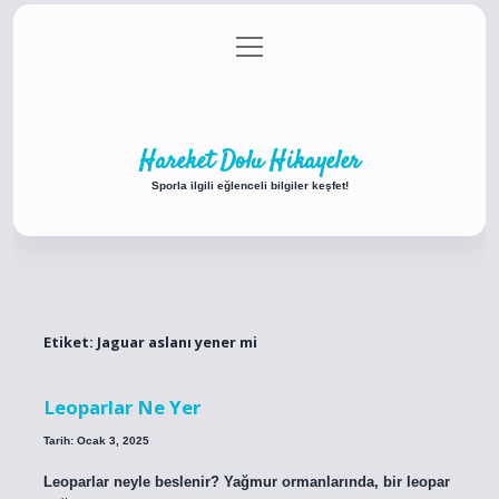
menüyü
Anasayfa
Gizlilik Politikası
Yasal Uyarı
aç
Hakkımızda
Hareket Dolu Hikayeler
Sporla ilgili eğlenceli bilgiler keşfet!
Etiket:
Jaguar aslanı yener mi
Leoparlar Ne Yer
Tarih: Ocak 3, 2025
Leoparlar neyle beslenir? Yağmur ormanlarında, bir leopar