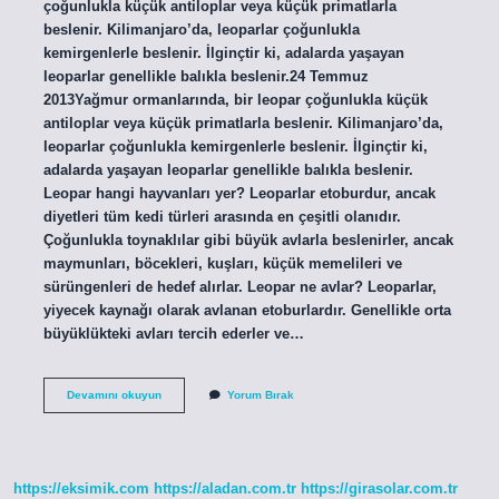
çoğunlukla küçük antiloplar veya küçük primatlarla
beslenir. Kilimanjaro’da, leoparlar çoğunlukla
kemirgenlerle beslenir. İlginçtir ki, adalarda yaşayan
leoparlar genellikle balıkla beslenir.24 Temmuz
2013Yağmur ormanlarında, bir leopar çoğunlukla küçük
antiloplar veya küçük primatlarla beslenir. Kilimanjaro’da,
leoparlar çoğunlukla kemirgenlerle beslenir. İlginçtir ki,
adalarda yaşayan leoparlar genellikle balıkla beslenir.
Leopar hangi hayvanları yer? Leoparlar etoburdur, ancak
diyetleri tüm kedi türleri arasında en çeşitli olanıdır.
Çoğunlukla toynaklılar gibi büyük avlarla beslenirler, ancak
maymunları, böcekleri, kuşları, küçük memelileri ve
sürüngenleri de hedef alırlar. Leopar ne avlar? Leoparlar,
yiyecek kaynağı olarak avlanan etoburlardır. Genellikle orta
büyüklükteki avları tercih ederler ve…
Leoparlar
Devamını okuyun
Yorum Bırak
Ne
Yer
https://eksimik.com
https://aladan.com.tr
https://girasolar.com.tr