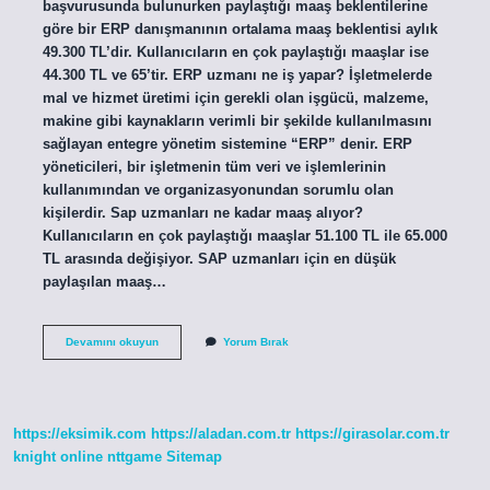
başvurusunda bulunurken paylaştığı maaş beklentilerine
göre bir ERP danışmanının ortalama maaş beklentisi aylık
49.300 TL’dir. Kullanıcıların en çok paylaştığı maaşlar ise
44.300 TL ve 65’tir. ERP uzmanı ne iş yapar? İşletmelerde
mal ve hizmet üretimi için gerekli olan işgücü, malzeme,
makine gibi kaynakların verimli bir şekilde kullanılmasını
sağlayan entegre yönetim sistemine “ERP” denir. ERP
yöneticileri, bir işletmenin tüm veri ve işlemlerinin
kullanımından ve organizasyonundan sorumlu olan
kişilerdir. Sap uzmanları ne kadar maaş alıyor?
Kullanıcıların en çok paylaştığı maaşlar 51.100 TL ile 65.000
TL arasında değişiyor. SAP uzmanları için en düşük
paylaşılan maaş…
Erp
Devamını okuyun
Yorum Bırak
Uzmanı
Ne
Kadar
Maaş
Alır
https://eksimik.com
https://aladan.com.tr
https://girasolar.com.tr
knight online
nttgame
Sitemap