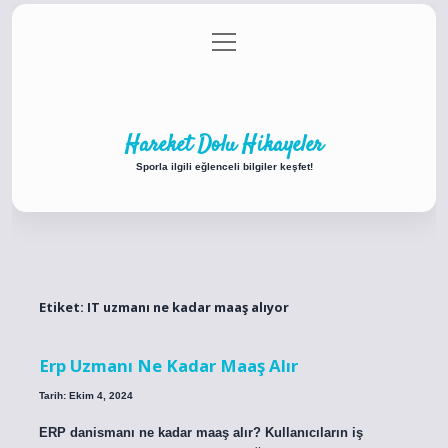
menüyü
Anasayfa
Gizlilik Politikası
Yasal Uyarı
aç
Hakkımızda
Hareket Dolu Hikayeler
Sporla ilgili eğlenceli bilgiler keşfet!
Etiket:
IT uzmanı ne kadar maaş alıyor
Erp Uzmanı Ne Kadar Maaş Alır
Tarih: Ekim 4, 2024
ERP danismanı ne kadar maaş alır? Kullanıcıların iş