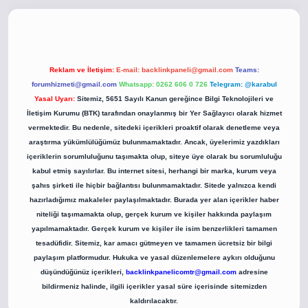
i.co
betci giriş
betci giriş
hiltonbet yeni giriş
Reklam ve İletişim:
E-mail:
backlinkpaneli@gmail.com
Teams:
forumhizmeti@gmail.com
Whatsapp: 0262 606 0 726
Telegram: @karabul
Yasal Uyarı:
Sitemiz, 5651 Sayılı Kanun gereğince Bilgi Teknolojileri ve
İletişim Kurumu (BTK) tarafından onaylanmış bir Yer Sağlayıcı olarak hizmet
vermektedir. Bu nedenle, sitedeki içerikleri proaktif olarak denetleme veya
araştırma yükümlülüğümüz bulunmamaktadır. Ancak, üyelerimiz yazdıkları
içeriklerin sorumluluğunu taşımakta olup, siteye üye olarak bu sorumluluğu
kabul etmiş sayılırlar. Bu internet sitesi, herhangi bir marka, kurum veya
şahıs şirketi ile hiçbir bağlantısı bulunmamaktadır. Sitede yalnızca kendi
hazırladığımız makaleler paylaşılmaktadır. Burada yer alan içerikler haber
niteliği taşımamakta olup, gerçek kurum ve kişiler hakkında paylaşım
yapılmamaktadır. Gerçek kurum ve kişiler ile isim benzerlikleri tamamen
tesadüfidir. Sitemiz, kar amacı gütmeyen ve tamamen ücretsiz bir bilgi
paylaşım platformudur. Hukuka ve yasal düzenlemelere aykırı olduğunu
düşündüğünüz içerikleri,
backlinkpanelicomtr@gmail.com
adresine
bildirmeniz halinde, ilgili içerikler yasal süre içerisinde sitemizden
kaldırılacaktır.