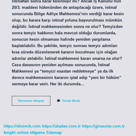
İstinaftan sonra karar kesinleşir mi? Ancak İş Kanunu’nun
20/3. maddesi hükmünden de anlaşılacağı üzere, istinaf
sonucunda Bölge Adliye Mahkemesi’nin verdiği karar kesin
olup, bu karara karşı istinaf yoluna başvurulması mümkün
değildir. İstinaf mahkemesinden sonra ne olur? Temyizden
sonra temyiz hakkının hala mevcut olduğu durumlarda,
sonucun kesin olmaması halinde yeniden yargılama
başlatılabilir. Bu şekilde, temyiz sonrası temyiz adımları
kısa sürede düzenlenerek kararın bozulması için olağan
adımlar atılabilir. İstinaf mahkemesi kararı onarsa ne olur?
Ceza davasının yeniden açılması sonucunda, İstinaf
Mahkemesi ya “temyizi esastan reddetmeye” ya da ilk
derece mahkemesinin kararını iptal edip “yeni bir hüküm”
vermeye karar verir. Her iki durumda…
Istinaf
Devamını okuyun
Yorum Bırak
Mahkemesi
Kararı
Ne
Zaman
Kesinleşir
https://eksimik.com
https://aladan.com.tr
https://girasolar.com.tr
knight online
nttgame
Sitemap