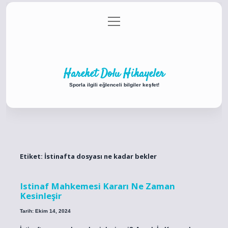
menüyü
Anasayfa
Gizlilik Politikası
Yasal Uyarı
aç
Hakkımızda
Hareket Dolu Hikayeler
Sporla ilgili eğlenceli bilgiler keşfet!
Etiket:
İstinafta dosyası ne kadar bekler
Istinaf Mahkemesi Kararı Ne Zaman
Kesinleşir
Tarih: Ekim 14, 2024