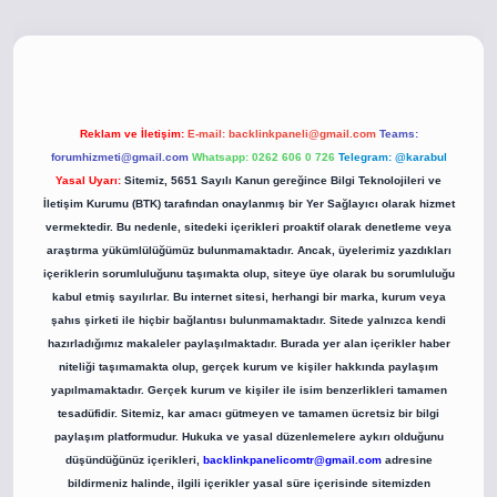
o
betci giriş
betci giriş
hiltonbet yeni giriş
Reklam ve İletişim:
E-mail:
backlinkpaneli@gmail.com
Teams:
forumhizmeti@gmail.com
Whatsapp: 0262 606 0 726
Telegram: @karabul
Yasal Uyarı:
Sitemiz, 5651 Sayılı Kanun gereğince Bilgi Teknolojileri ve
İletişim Kurumu (BTK) tarafından onaylanmış bir Yer Sağlayıcı olarak hizmet
vermektedir. Bu nedenle, sitedeki içerikleri proaktif olarak denetleme veya
araştırma yükümlülüğümüz bulunmamaktadır. Ancak, üyelerimiz yazdıkları
içeriklerin sorumluluğunu taşımakta olup, siteye üye olarak bu sorumluluğu
kabul etmiş sayılırlar. Bu internet sitesi, herhangi bir marka, kurum veya
şahıs şirketi ile hiçbir bağlantısı bulunmamaktadır. Sitede yalnızca kendi
hazırladığımız makaleler paylaşılmaktadır. Burada yer alan içerikler haber
niteliği taşımamakta olup, gerçek kurum ve kişiler hakkında paylaşım
yapılmamaktadır. Gerçek kurum ve kişiler ile isim benzerlikleri tamamen
tesadüfidir. Sitemiz, kar amacı gütmeyen ve tamamen ücretsiz bir bilgi
paylaşım platformudur. Hukuka ve yasal düzenlemelere aykırı olduğunu
düşündüğünüz içerikleri,
backlinkpanelicomtr@gmail.com
adresine
bildirmeniz halinde, ilgili içerikler yasal süre içerisinde sitemizden