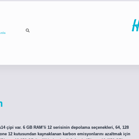
H
ızda
ilbet
bet
m
4 çipi var. 6 GB RAM’li 12 serisinin depolama seçenekleri, 64, 128
 İPhone 12 kutusundan kaynaklanan karbon emisyonlarını azaltmak için