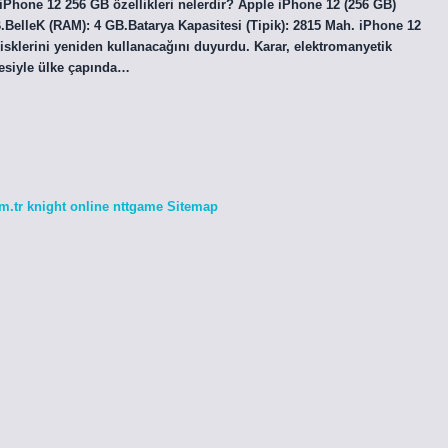
. iPhone 12 256 GB özellikleri nelerdir? Apple iPhone 12 (256 GB)
BelleK (RAM): 4 GB.Batarya Kapasitesi (Tipik): 2815 Mah. iPhone 12
isklerini yeniden kullanacağını duyurdu. Karar, elektromanyetik
çesiyle ülke çapında…
m.tr
knight online
nttgame
Sitemap