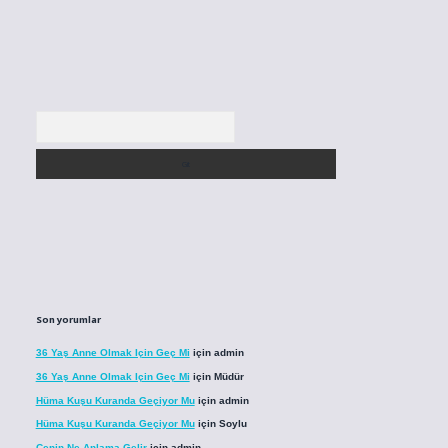
Arama
Son yorumlar
36 Yaş Anne Olmak Için Geç Mi
için
admin
36 Yaş Anne Olmak Için Geç Mi
için
Müdür
Hüma Kuşu Kuranda Geçiyor Mu
için
admin
Hüma Kuşu Kuranda Geçiyor Mu
için
Soylu
Cenin Ne Anlama Gelir
için
admin