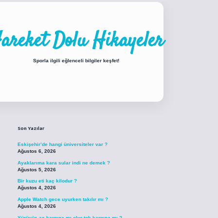
areket Dolu Hikayeler
Sporla ilgili eğlenceli bilgiler keşfet!
Sidebar
ci
piabellacasino sitesi
https://www.betexper.xyz/
betci.co
betci giriş
betci gi
Son Yazılar
Eskişehir’de hangi üniversiteler var ?
Ağustos 6, 2026
Ayaklarıma kara sular indi ne demek ?
Ağustos 5, 2026
Bir kuzu eti kaç kilodur ?
Ağustos 4, 2026
Apple Watch gece uyurken takılır mı ?
Ağustos 4, 2026
Yürüyüş aç karnına mı olur tok karnına mı ?