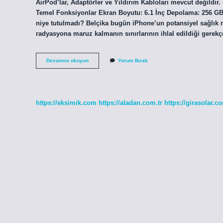
AirPod’lar, Adaptörler ve Yıldırım Kabloları mevcut değildir
Temel Fonksiyonlar Ekran Boyutu: 6.1 İnç Depolama: 256 GB.
niye tutulmadı? Belçika bugün iPhone’un potansiyel sağlık r
radyasyona maruz kalmanın sınırlarının ihlal edildiği gerek
Iphone
Devamını okuyun
Yorum Bırak
12
256
Gb
Kaç
Ram
https://eksimik.com
https://aladan.com.tr
https://girasolar.co