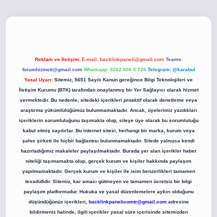
o
betci giriş
betci giriş
hiltonbet yeni giriş
Reklam ve İletişim:
E-mail:
backlinkpaneli@gmail.com
Teams:
forumhizmeti@gmail.com
Whatsapp: 0262 606 0 726
Telegram: @karabul
Yasal Uyarı:
Sitemiz, 5651 Sayılı Kanun gereğince Bilgi Teknolojileri ve
İletişim Kurumu (BTK) tarafından onaylanmış bir Yer Sağlayıcı olarak hizmet
vermektedir. Bu nedenle, sitedeki içerikleri proaktif olarak denetleme veya
araştırma yükümlülüğümüz bulunmamaktadır. Ancak, üyelerimiz yazdıkları
içeriklerin sorumluluğunu taşımakta olup, siteye üye olarak bu sorumluluğu
kabul etmiş sayılırlar. Bu internet sitesi, herhangi bir marka, kurum veya
şahıs şirketi ile hiçbir bağlantısı bulunmamaktadır. Sitede yalnızca kendi
hazırladığımız makaleler paylaşılmaktadır. Burada yer alan içerikler haber
niteliği taşımamakta olup, gerçek kurum ve kişiler hakkında paylaşım
yapılmamaktadır. Gerçek kurum ve kişiler ile isim benzerlikleri tamamen
tesadüfidir. Sitemiz, kar amacı gütmeyen ve tamamen ücretsiz bir bilgi
paylaşım platformudur. Hukuka ve yasal düzenlemelere aykırı olduğunu
düşündüğünüz içerikleri,
backlinkpanelicomtr@gmail.com
adresine
bildirmeniz halinde, ilgili içerikler yasal süre içerisinde sitemizden