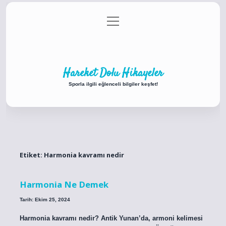
menüyü
Anasayfa
Gizlilik Politikası
Yasal Uyarı
aç
Hakkımızda
Hareket Dolu Hikayeler
Sporla ilgili eğlenceli bilgiler keşfet!
Etiket:
Harmonia kavramı nedir
Harmonia Ne Demek
Tarih: Ekim 25, 2024
Harmonia kavramı nedir? Antik Yunan’da, armoni kelimesi