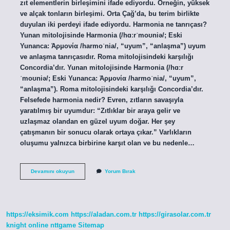
zıt elementlerin birleşimini ifade ediyordu. Örneğin, yüksek
ve alçak tonların birleşimi. Orta Çağ’da, bu terim birlikte
duyulan iki perdeyi ifade ediyordu. Harmonia ne tanrıçası?
Yunan mitolojisinde Harmonia (/hɑːrˈmoʊniə/; Eski
Yunanca: Ἁρμονία /harmoˈnia/, “uyum”, “anlaşma”) uyum
ve anlaşma tanrıçasıdır. Roma mitolojisindeki karşılığı
Concordia’dır. Yunan mitolojisinde Harmonia (/hɑːr
ˈmoʊniə/; Eski Yunanca: Ἁρμονία /harmoˈnia/, “uyum”,
“anlaşma”). Roma mitolojisindeki karşılığı Concordia’dır.
Felsefede harmonia nedir? Evren, zıtların savaşıyla
yaratılmış bir uyumdur: “Zıtlıklar bir araya gelir ve
uzlaşmaz olandan en güzel uyum doğar. Her şey
çatışmanın bir sonucu olarak ortaya çıkar.” Varlıkların
oluşumu yalnızca birbirine karşıt olan ve bu nedenle…
Harmonia
Devamını okuyun
Yorum Bırak
Ne
Demek
https://eksimik.com
https://aladan.com.tr
https://girasolar.com.tr
knight online
nttgame
Sitemap