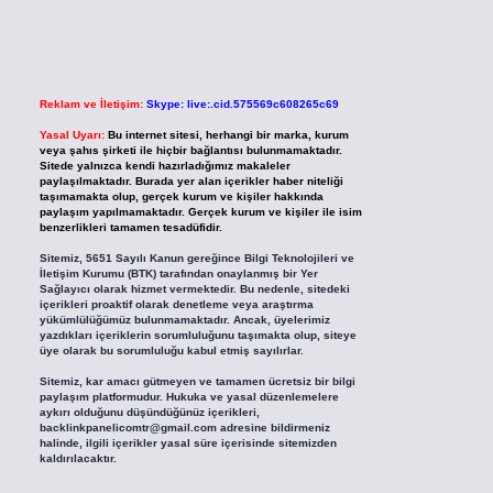
Reklam ve İletişim:
Skype: live:.cid.575569c608265c69
Yasal Uyarı:
Bu internet sitesi, herhangi bir marka, kurum
veya şahıs şirketi ile hiçbir bağlantısı bulunmamaktadır.
Sitede yalnızca kendi hazırladığımız makaleler
paylaşılmaktadır. Burada yer alan içerikler haber niteliği
taşımamakta olup, gerçek kurum ve kişiler hakkında
paylaşım yapılmamaktadır. Gerçek kurum ve kişiler ile isim
benzerlikleri tamamen tesadüfidir.
Sitemiz, 5651 Sayılı Kanun gereğince Bilgi Teknolojileri ve
İletişim Kurumu (BTK) tarafından onaylanmış bir Yer
Sağlayıcı olarak hizmet vermektedir. Bu nedenle, sitedeki
içerikleri proaktif olarak denetleme veya araştırma
yükümlülüğümüz bulunmamaktadır. Ancak, üyelerimiz
yazdıkları içeriklerin sorumluluğunu taşımakta olup, siteye
üye olarak bu sorumluluğu kabul etmiş sayılırlar.
Sitemiz, kar amacı gütmeyen ve tamamen ücretsiz bir bilgi
paylaşım platformudur. Hukuka ve yasal düzenlemelere
aykırı olduğunu düşündüğünüz içerikleri,
backlinkpanelicomtr@gmail.com
adresine bildirmeniz
halinde, ilgili içerikler yasal süre içerisinde sitemizden
kaldırılacaktır.