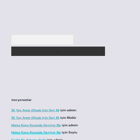
Arama
Son yorumlar
36 Yaş Anne Olmak Için Geç Mi
için
admin
36 Yaş Anne Olmak Için Geç Mi
için
Müdür
Hüma Kuşu Kuranda Geçiyor Mu
için
admin
Hüma Kuşu Kuranda Geçiyor Mu
için
Soylu
Cenin Ne Anlama Gelir
için
admin