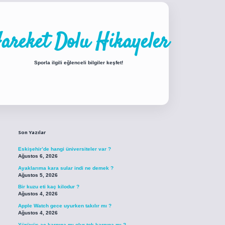
areket Dolu Hikayeler
Sporla ilgili eğlenceli bilgiler keşfet!
Sidebar
abellacasino sitesi
https://www.betexper.xyz/
betci.co
betci giriş
betci giriş
Son Yazılar
Eskişehir’de hangi üniversiteler var ?
Ağustos 6, 2026
Ayaklarıma kara sular indi ne demek ?
Ağustos 5, 2026
Bir kuzu eti kaç kilodur ?
Ağustos 4, 2026
Apple Watch gece uyurken takılır mı ?
Ağustos 4, 2026
Yürüyüş aç karnına mı olur tok karnına mı ?