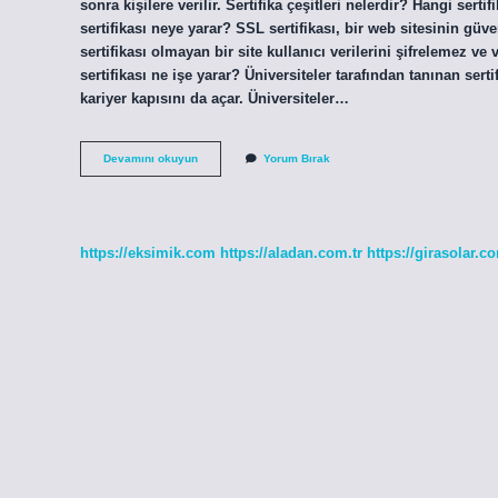
sonra kişilere verilir. Sertifika çeşitleri nelerdir? Hangi serti
sertifikası neye yarar? SSL sertifikası, bir web sitesinin güv
sertifikası olmayan bir site kullanıcı verilerini şifrelemez ve 
sertifikası ne işe yarar? Üniversiteler tarafından tanınan sert
kariyer kapısını da açar. Üniversiteler…
Sistem
Devamını okuyun
Yorum Bırak
Sertifikası
Ne
Demek
https://eksimik.com
https://aladan.com.tr
https://girasolar.co