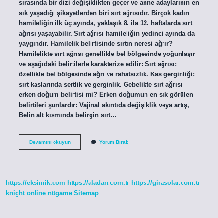
sırasında bir dizi değişiklikten geçer ve anne adaylarının en
sık yaşadığı şikayetlerden biri sırt ağrısıdır. Birçok kadın
hamileliğin ilk üç ayında, yaklaşık 8. ila 12. haftalarda sırt
ağrısı yaşayabilir. Sırt ağrısı hamileliğin yedinci ayında da
yaygındır. Hamilelik belirtisinde sırtın neresi ağrır?
Hamilelikte sırt ağrısı genellikle bel bölgesinde yoğunlaşır
ve aşağıdaki belirtilerle karakterize edilir: Sırt ağrısı:
özellikle bel bölgesinde ağrı ve rahatsızlık. Kas gerginliği:
sırt kaslarında sertlik ve gerginlik. Gebelikte sırt ağrısı
erken doğum belirtisi mi? Erken doğumun en sık görülen
belirtileri şunlardır: Vajinal akıntıda değişiklik veya artış,
Belin alt kısmında belirgin sırt…
Hamilelikte
Devamını okuyun
Yorum Bırak
Sırt
Ağrıları
Ne
Zaman
Başlar
https://eksimik.com
https://aladan.com.tr
https://girasolar.com.tr
knight online
nttgame
Sitemap