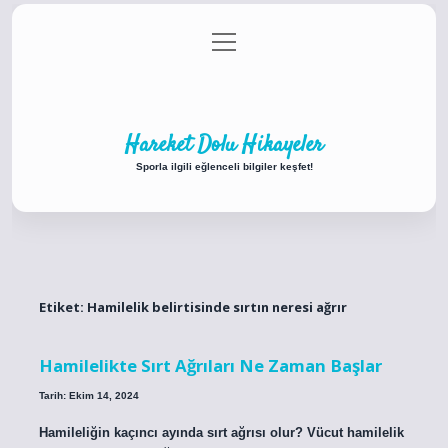
menüyü
Anasayfa
Gizlilik Politikası
Yasal Uyarı
aç
Hakkımızda
Hareket Dolu Hikayeler
Sporla ilgili eğlenceli bilgiler keşfet!
Etiket:
Hamilelik belirtisinde sırtın neresi ağrır
Hamilelikte Sırt Ağrıları Ne Zaman Başlar
Tarih: Ekim 14, 2024
Hamileliğin kaçıncı ayında sırt ağrısı olur? Vücut hamilelik