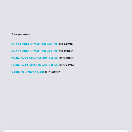
Son yorumlar
36 Yaş Anne Olmak Için Geç Mi
için
admin
36 Yaş Anne Olmak Için Geç Mi
için
Müdür
Hüma Kuşu Kuranda Geçiyor Mu
için
admin
Hüma Kuşu Kuranda Geçiyor Mu
için
Soylu
Cenin Ne Anlama Gelir
için
admin
o
betci giriş
betci giriş
hiltonbet yeni giriş