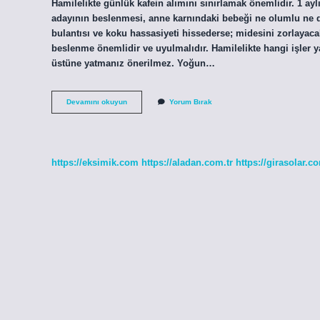
Hamilelikte günlük kafein alımını sınırlamak önemlidir. 1 ay
adayının beslenmesi, anne karnındaki bebeği ne olumlu ne
bulantısı ve koku hassasiyeti hissederse; midesini zorlayaca
beslenme önemlidir ve uyulmalıdır. Hamilelikte hangi işler 
üstüne yatmanız önerilmez. Yoğun…
1
Devamını okuyun
Yorum Bırak
Aylık
Hamile
Kadın
Nelere
Dikkat
https://eksimik.com
https://aladan.com.tr
https://girasolar.co
Etmeli