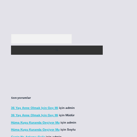
Arama
Son yorumlar
36 Yaş Anne Olmak Için Geç Mi
için
admin
36 Yaş Anne Olmak Için Geç Mi
için
Müdür
Hüma Kuşu Kuranda Geçiyor Mu
için
admin
Hüma Kuşu Kuranda Geçiyor Mu
için
Soylu
Cenin Ne Anlama Gelir
için
admin