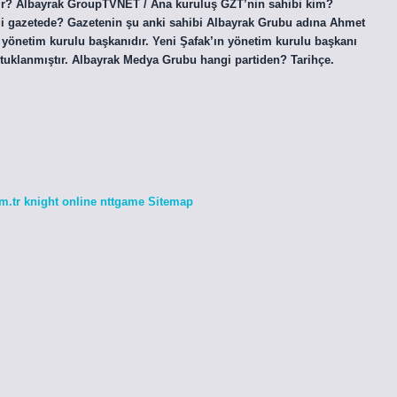
dir? Albayrak GroupTVNET / Ana kuruluş GZT’nin sahibi kim?
i gazetede? Gazetenin şu anki sahibi Albayrak Grubu adına Ahmet
e yönetim kurulu başkanıdır. Yeni Şafak’ın yönetim kurulu başkanı
tutuklanmıştır. Albayrak Medya Grubu hangi partiden? Tarihçe.
m.tr
knight online
nttgame
Sitemap