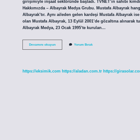
girişimiyle inşaat sektöründe başladı. TVNET’in sahibi kim
Hakkımızda – Albayrak Medya Grubu. Mustafa Albayrak hang
Albayrak’tır. Aynı aileden gelen kardeşi Mustafa Albayrak is
olan Mustafa Albayrak, 13 Eylül 2001’de gözaltına alınarak 
Albayrak Medya, 23 Ocak 1995’te kurulan…
Dijital
Devamını okuyun
Yorum Bırak
Gazete
Kimin
https://eksimik.com
https://aladan.com.tr
https://girasolar.co