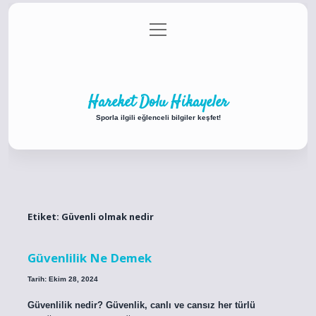
menüyü
Anasayfa
Gizlilik Politikası
Yasal Uyarı
aç
Hakkımızda
Hareket Dolu Hikayeler
Sporla ilgili eğlenceli bilgiler keşfet!
Etiket:
Güvenli olmak nedir
Güvenlilik Ne Demek
Tarih: Ekim 28, 2024
Güvenlilik nedir? Güvenlik, canlı ve cansız her türlü