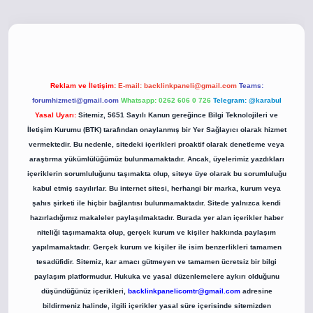
o
betci giriş
betci giriş
hiltonbet yeni giriş
Reklam ve İletişim:
E-mail:
backlinkpaneli@gmail.com
Teams:
forumhizmeti@gmail.com
Whatsapp: 0262 606 0 726
Telegram: @karabul
Yasal Uyarı:
Sitemiz, 5651 Sayılı Kanun gereğince Bilgi Teknolojileri ve
İletişim Kurumu (BTK) tarafından onaylanmış bir Yer Sağlayıcı olarak hizmet
vermektedir. Bu nedenle, sitedeki içerikleri proaktif olarak denetleme veya
araştırma yükümlülüğümüz bulunmamaktadır. Ancak, üyelerimiz yazdıkları
içeriklerin sorumluluğunu taşımakta olup, siteye üye olarak bu sorumluluğu
kabul etmiş sayılırlar. Bu internet sitesi, herhangi bir marka, kurum veya
şahıs şirketi ile hiçbir bağlantısı bulunmamaktadır. Sitede yalnızca kendi
hazırladığımız makaleler paylaşılmaktadır. Burada yer alan içerikler haber
niteliği taşımamakta olup, gerçek kurum ve kişiler hakkında paylaşım
yapılmamaktadır. Gerçek kurum ve kişiler ile isim benzerlikleri tamamen
tesadüfidir. Sitemiz, kar amacı gütmeyen ve tamamen ücretsiz bir bilgi
paylaşım platformudur. Hukuka ve yasal düzenlemelere aykırı olduğunu
düşündüğünüz içerikleri,
backlinkpanelicomtr@gmail.com
adresine
bildirmeniz halinde, ilgili içerikler yasal süre içerisinde sitemizden