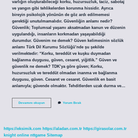
varlığın oluşturabileceği korku, huzursuzluk, taciz, sabotaj
ve yangın gibi tehlikelerden korunma hissidir. Ayrıca
bireyin psikolojik yönünün de göz ardı edilmemesi
gerektiği unutulmamalıdır. Güvenliğin anlamı nedir?
Güvenlik; Toplumsal yaşamı aksatmadan kanun ve düzenin
uygulandığı, insanların korkmadan yaşayabildiği
durumdur. Güvenim ne demek? Güven kelimesinin sözlük
anlamı Türk Dil Kurumu Sözlüğü’nde şu şekilde
verilmektedir: “Korku, tereddüt ve kuşku duymadan
bağlanma duygusu, güven, cesaret, yiğitlik.” Güven ve
güvenlik ne demek? TDK’ya göre güven; Korku,
huzursuzluk ve tereddüt olmadan inanma ve bağlanma
duygusu, güven. Cesaret ve cesaret. Güvenlik en basit
anlamıyla; güvende olmaktır. Tehditlerden uzak durma ve…
Güvenlilik
Devamını okuyun
Yorum Bırak
Ne
Demek
https://eksimik.com
https://aladan.com.tr
https://girasolar.com.tr
knight online
nttgame
Sitemap