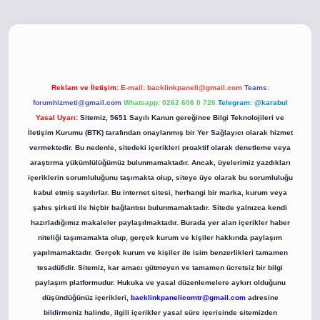
co
betci giriş
betci giriş
hiltonbet yeni giriş
Reklam ve İletişim:
E-mail:
backlinkpaneli@gmail.com
Teams:
forumhizmeti@gmail.com
Whatsapp: 0262 606 0 726
Telegram: @karabul
Yasal Uyarı:
Sitemiz, 5651 Sayılı Kanun gereğince Bilgi Teknolojileri ve
İletişim Kurumu (BTK) tarafından onaylanmış bir Yer Sağlayıcı olarak hizmet
vermektedir. Bu nedenle, sitedeki içerikleri proaktif olarak denetleme veya
araştırma yükümlülüğümüz bulunmamaktadır. Ancak, üyelerimiz yazdıkları
içeriklerin sorumluluğunu taşımakta olup, siteye üye olarak bu sorumluluğu
kabul etmiş sayılırlar. Bu internet sitesi, herhangi bir marka, kurum veya
şahıs şirketi ile hiçbir bağlantısı bulunmamaktadır. Sitede yalnızca kendi
hazırladığımız makaleler paylaşılmaktadır. Burada yer alan içerikler haber
niteliği taşımamakta olup, gerçek kurum ve kişiler hakkında paylaşım
yapılmamaktadır. Gerçek kurum ve kişiler ile isim benzerlikleri tamamen
tesadüfidir. Sitemiz, kar amacı gütmeyen ve tamamen ücretsiz bir bilgi
paylaşım platformudur. Hukuka ve yasal düzenlemelere aykırı olduğunu
düşündüğünüz içerikleri,
backlinkpanelicomtr@gmail.com
adresine
bildirmeniz halinde, ilgili içerikler yasal süre içerisinde sitemizden