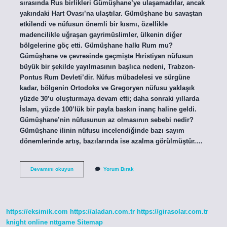
sırasında Rus birlikleri Gümüşhane’ye ulaşamadılar, ancak
yakındaki Hart Ovası’na ulaştılar. Gümüşhane bu savaştan
etkilendi ve nüfusun önemli bir kısmı, özellikle
madencilikle uğraşan gayrimüslimler, ülkenin diğer
bölgelerine göç etti. Gümüşhane halkı Rum mu?
Gümüşhane ve çevresinde geçmişte Hıristiyan nüfusun
büyük bir şekilde yayılmasının başlıca nedeni, Trabzon-
Pontus Rum Devleti’dir. Nüfus mübadelesi ve sürgüne
kadar, bölgenin Ortodoks ve Gregoryen nüfusu yaklaşık
yüzde 30’u oluşturmaya devam etti; daha sonraki yıllarda
İslam, yüzde 100’lük bir payla baskın inanç haline geldi.
Gümüşhane’nin nüfusunun az olmasının sebebi nedir?
Gümüşhane ilinin nüfusu incelendiğinde bazı sayım
dönemlerinde artış, bazılarında ise azalma görülmüştür.…
Gümüşhane
Devamını okuyun
Yorum Bırak
Neden
Göç
Veriyor
https://eksimik.com
https://aladan.com.tr
https://girasolar.com.tr
knight online
nttgame
Sitemap