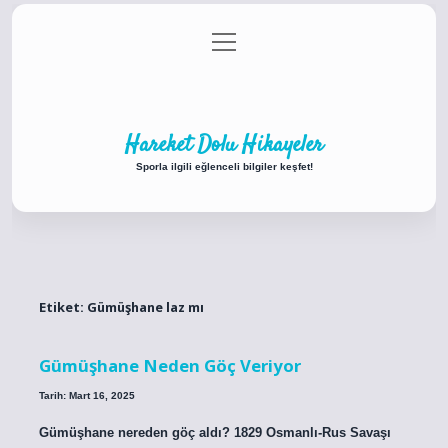
menüyü
Anasayfa
Gizlilik Politikası
Yasal Uyarı
aç
Hakkımızda
Hareket Dolu Hikayeler
Sporla ilgili eğlenceli bilgiler keşfet!
Etiket:
Gümüşhane laz mı
Gümüşhane Neden Göç Veriyor
Tarih: Mart 16, 2025
Gümüşhane nereden göç aldı? 1829 Osmanlı-Rus Savaşı