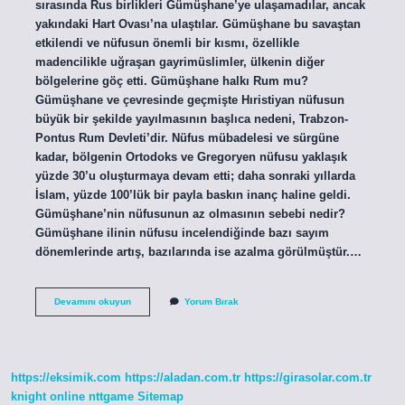
sırasında Rus birlikleri Gümüşhane’ye ulaşamadılar, ancak
yakındaki Hart Ovası’na ulaştılar. Gümüşhane bu savaştan
etkilendi ve nüfusun önemli bir kısmı, özellikle
madencilikle uğraşan gayrimüslimler, ülkenin diğer
bölgelerine göç etti. Gümüşhane halkı Rum mu?
Gümüşhane ve çevresinde geçmişte Hıristiyan nüfusun
büyük bir şekilde yayılmasının başlıca nedeni, Trabzon-
Pontus Rum Devleti’dir. Nüfus mübadelesi ve sürgüne
kadar, bölgenin Ortodoks ve Gregoryen nüfusu yaklaşık
yüzde 30’u oluşturmaya devam etti; daha sonraki yıllarda
İslam, yüzde 100’lük bir payla baskın inanç haline geldi.
Gümüşhane’nin nüfusunun az olmasının sebebi nedir?
Gümüşhane ilinin nüfusu incelendiğinde bazı sayım
dönemlerinde artış, bazılarında ise azalma görülmüştür.…
Gümüşhane
Devamını okuyun
Yorum Bırak
Neden
Göç
Veriyor
https://eksimik.com
https://aladan.com.tr
https://girasolar.com.tr
knight online
nttgame
Sitemap