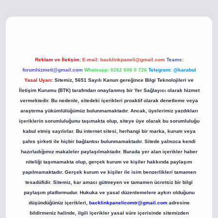
o
betci giriş
betci giriş
hiltonbet yeni giriş
Reklam ve İletişim:
E-mail:
backlinkpaneli@gmail.com
Teams:
forumhizmeti@gmail.com
Whatsapp: 0262 606 0 726
Telegram: @karabul
Yasal Uyarı:
Sitemiz, 5651 Sayılı Kanun gereğince Bilgi Teknolojileri ve
İletişim Kurumu (BTK) tarafından onaylanmış bir Yer Sağlayıcı olarak hizmet
vermektedir. Bu nedenle, sitedeki içerikleri proaktif olarak denetleme veya
araştırma yükümlülüğümüz bulunmamaktadır. Ancak, üyelerimiz yazdıkları
içeriklerin sorumluluğunu taşımakta olup, siteye üye olarak bu sorumluluğu
kabul etmiş sayılırlar. Bu internet sitesi, herhangi bir marka, kurum veya
şahıs şirketi ile hiçbir bağlantısı bulunmamaktadır. Sitede yalnızca kendi
hazırladığımız makaleler paylaşılmaktadır. Burada yer alan içerikler haber
niteliği taşımamakta olup, gerçek kurum ve kişiler hakkında paylaşım
yapılmamaktadır. Gerçek kurum ve kişiler ile isim benzerlikleri tamamen
tesadüfidir. Sitemiz, kar amacı gütmeyen ve tamamen ücretsiz bir bilgi
paylaşım platformudur. Hukuka ve yasal düzenlemelere aykırı olduğunu
düşündüğünüz içerikleri,
backlinkpanelicomtr@gmail.com
adresine
bildirmeniz halinde, ilgili içerikler yasal süre içerisinde sitemizden