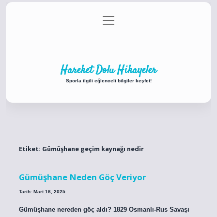
menüyü
Anasayfa
Gizlilik Politikası
Yasal Uyarı
aç
Hakkımızda
Hareket Dolu Hikayeler
Sporla ilgili eğlenceli bilgiler keşfet!
Etiket:
Gümüşhane geçim kaynağı nedir
Gümüşhane Neden Göç Veriyor
Tarih: Mart 16, 2025
Gümüşhane nereden göç aldı? 1829 Osmanlı-Rus Savaşı