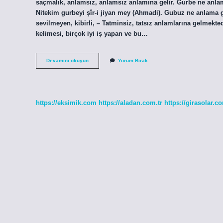
saçmalık, anlamsız, anlamsız anlamına gelir. Gurbe ne anlama gelir? (ﮔﺮﺑﻪ) i. (Fars. gurbe) Kedi: Gün ışığını 
Nitekim gurbeyi şîr-i jiyan mey (Ahmadi). Gubuz ne anlama
sevilmeyen, kibirli, – Tatminsiz, tatsız anlamlarına gelmekt
kelimesi, birçok iyi iş yapan ve bu…
Gubidik
Devamını okuyun
Yorum Bırak
Ne
Anlama
Gelir
https://eksimik.com
https://aladan.com.tr
https://girasolar.co