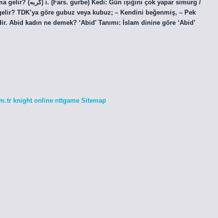
çok yapar simurg /
 gelir? TDK’ya göre gubuz veya kubuz; – Kendini beğenmiş, – Pek
edir. Abid kadın ne demek? ‘Abid’ Tanımı: İslam dinine göre ‘Abid’
m.tr
knight online
nttgame
Sitemap