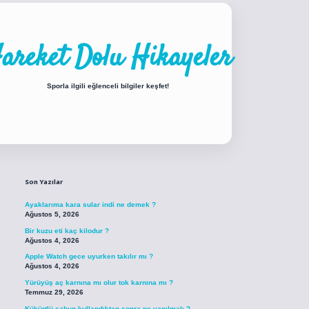
areket Dolu Hikayeler
Sporla ilgili eğlenceli bilgiler keşfet!
Sidebar
iabellacasino sitesi
https://www.betexper.xyz/
betci.co
betci giriş
betci giri
Son Yazılar
Ayaklarıma kara sular indi ne demek ?
Ağustos 5, 2026
Bir kuzu eti kaç kilodur ?
Ağustos 4, 2026
Apple Watch gece uyurken takılır mı ?
Ağustos 4, 2026
Yürüyüş aç karnına mı olur tok karnına mı ?
Temmuz 29, 2026
Kükürtlü sabun kullandıktan sonra ne yapılmalı ?