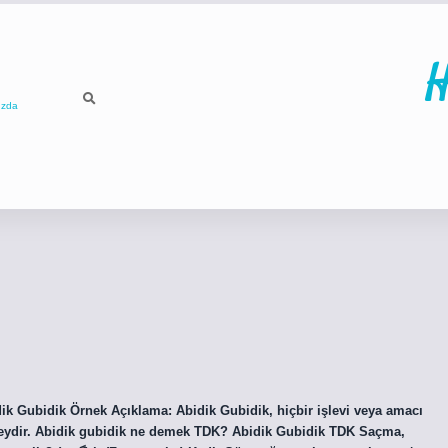
H
ızda
ilbet
betci
p
ik Gubidik Örnek Açıklama: Abidik Gubidik, hiçbir işlevi veya amacı
r şeydir. Abidik gubidik ne demek TDK? Abidik Gubidik TDK Saçma,