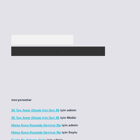
Arama
Son yorumlar
36 Yaş Anne Olmak Için Geç Mi
için
admin
36 Yaş Anne Olmak Için Geç Mi
için
Müdür
Hüma Kuşu Kuranda Geçiyor Mu
için
admin
Hüma Kuşu Kuranda Geçiyor Mu
için
Soylu
Cenin Ne Anlama Gelir
için
admin