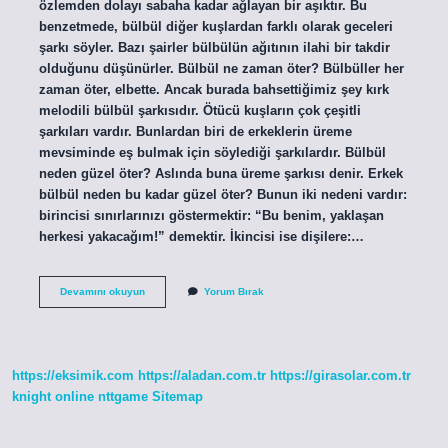
özlemden dolayı sabaha kadar ağlayan bir aşıktır. Bu
benzetmede, bülbül diğer kuşlardan farklı olarak geceleri
şarkı söyler. Bazı şairler bülbülün ağıtının ilahi bir takdir
olduğunu düşünürler. Bülbül ne zaman öter? Bülbüller her
zaman öter, elbette. Ancak burada bahsettiğimiz şey kırk
melodili bülbül şarkısıdır. Ötücü kuşların çok çeşitli
şarkıları vardır. Bunlardan biri de erkeklerin üreme
mevsiminde eş bulmak için söylediği şarkılardır. Bülbül
neden güzel öter? Aslında buna üreme şarkısı denir. Erkek
bülbül neden bu kadar güzel öter? Bunun iki nedeni vardır:
birincisi sınırlarınızı göstermektir: “Bu benim, yaklaşan
herkesi yakacağım!” demektir. İkincisi ise dişilere:…
Bülbül
Devamını okuyun
Yorum Bırak
Ne
Yapar
https://eksimik.com
https://aladan.com.tr
https://girasolar.com.tr
knight online
nttgame
Sitemap