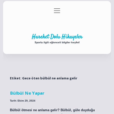
menüyü
Anasayfa
Gizlilik Politikası
Yasal Uyarı
aç
Hakkımızda
Hareket Dolu Hikayeler
Sporla ilgili eğlenceli bilgiler keşfet!
Etiket:
Gece öten bülbül ne anlama gelir
Bülbül Ne Yapar
Tarih: Ekim 29, 2024
Bülbül ötmesi ne anlama gelir? Bülbül, güle duyduğu