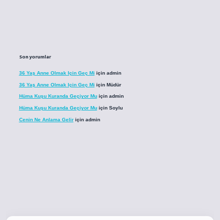
Son yorumlar
36 Yaş Anne Olmak Için Geç Mi
için
admin
36 Yaş Anne Olmak Için Geç Mi
için
Müdür
Hüma Kuşu Kuranda Geçiyor Mu
için
admin
Hüma Kuşu Kuranda Geçiyor Mu
için
Soylu
Cenin Ne Anlama Gelir
için
admin
o
betci giriş
betci giriş
hiltonbet yeni giriş