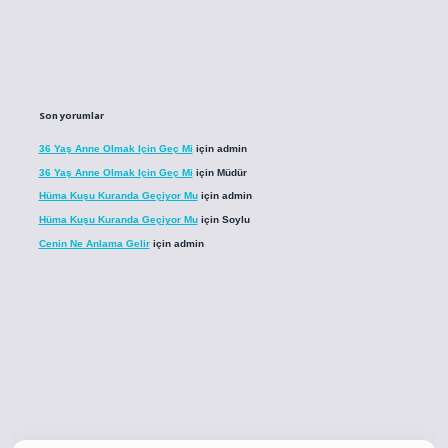
Son yorumlar
36 Yaş Anne Olmak Için Geç Mi
için
admin
36 Yaş Anne Olmak Için Geç Mi
için
Müdür
Hüma Kuşu Kuranda Geçiyor Mu
için
admin
Hüma Kuşu Kuranda Geçiyor Mu
için
Soylu
Cenin Ne Anlama Gelir
için
admin
.co
betci giriş
betci giriş
hiltonbet yeni giriş