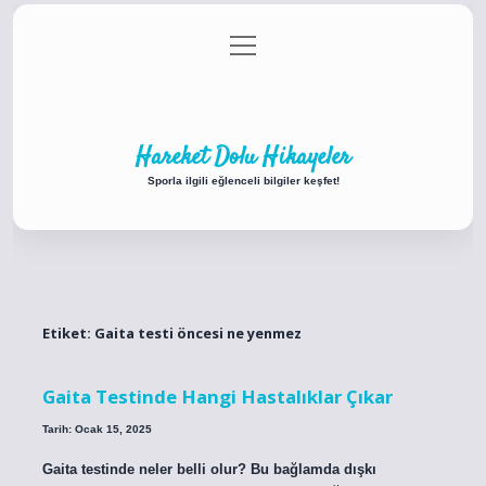
menüyü
Anasayfa
Gizlilik Politikası
Yasal Uyarı
aç
Hakkımızda
Hareket Dolu Hikayeler
Sporla ilgili eğlenceli bilgiler keşfet!
Etiket:
Gaita testi öncesi ne yenmez
Gaita Testinde Hangi Hastalıklar Çıkar
Tarih: Ocak 15, 2025
Gaita testinde neler belli olur? Bu bağlamda dışkı