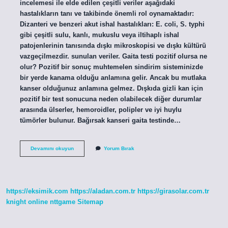
incelemesi ile elde edilen çeşitli veriler aşağıdaki
hastalıkların tanı ve takibinde önemli rol oynamaktadır:
Dizanteri ve benzeri akut ishal hastalıkları: E. coli, S. typhi
gibi çeşitli sulu, kanlı, mukuslu veya iltihaplı ishal
patojenlerinin tanısında dışkı mikroskopisi ve dışkı kültürü
vazgeçilmezdir. sunulan veriler. Gaita testi pozitif olursa ne
olur? Pozitif bir sonuç muhtemelen sindirim sisteminizde
bir yerde kanama olduğu anlamına gelir. Ancak bu mutlaka
kanser olduğunuz anlamına gelmez. Dışkıda gizli kan için
pozitif bir test sonucuna neden olabilecek diğer durumlar
arasında ülserler, hemoroidler, polipler ve iyi huylu
tümörler bulunur. Bağırsak kanseri gaita testinde…
Gaita
Devamını okuyun
Yorum Bırak
Testinde
Hangi
Hastalıklar
Çıkar
https://eksimik.com
https://aladan.com.tr
https://girasolar.com.tr
knight online
nttgame
Sitemap