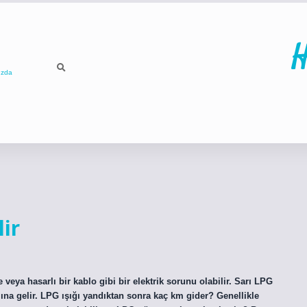
H
ızda
ilbet
betci
p
ir
 veya hasarlı bir kablo gibi bir elektrik sorunu olabilir. Sarı LPG
ına gelir. LPG ışığı yandıktan sonra kaç km gider? Genellikle