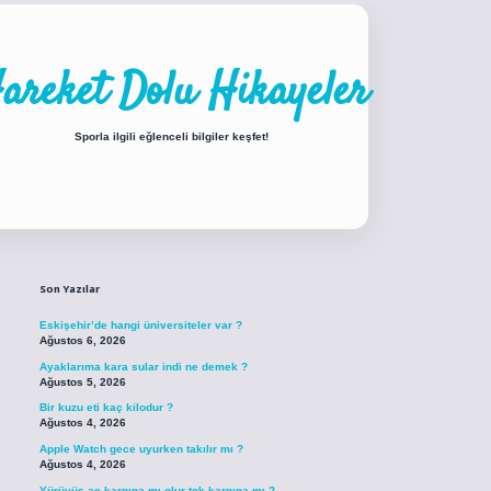
areket Dolu Hikayeler
Sporla ilgili eğlenceli bilgiler keşfet!
Sidebar
iabellacasino sitesi
https://www.betexper.xyz/
betci.co
betci giriş
betci giri
Son Yazılar
Eskişehir’de hangi üniversiteler var ?
Ağustos 6, 2026
Ayaklarıma kara sular indi ne demek ?
Ağustos 5, 2026
Bir kuzu eti kaç kilodur ?
Ağustos 4, 2026
Apple Watch gece uyurken takılır mı ?
Ağustos 4, 2026
Yürüyüş aç karnına mı olur tok karnına mı ?