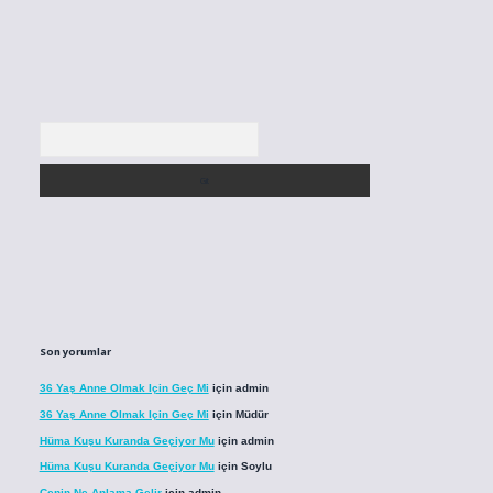
Arama
Son yorumlar
36 Yaş Anne Olmak Için Geç Mi
için
admin
36 Yaş Anne Olmak Için Geç Mi
için
Müdür
Hüma Kuşu Kuranda Geçiyor Mu
için
admin
Hüma Kuşu Kuranda Geçiyor Mu
için
Soylu
Cenin Ne Anlama Gelir
için
admin