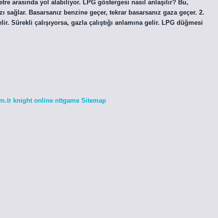
tre arasında yol alabiliyor. LPG göstergesi nasıl anlaşılır? Bu,
ı sağlar. Basarsanız benzine geçer, tekrar basarsanız gaza geçer. 2.
ir. Sürekli çalışıyorsa, gazla çalıştığı anlamına gelir. LPG düğmesi
m.tr
knight online
nttgame
Sitemap