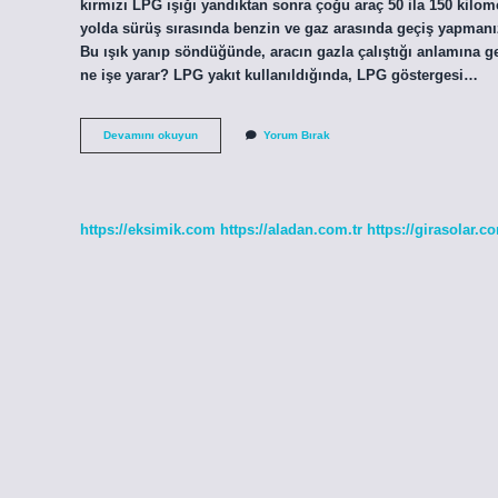
kırmızı LPG ışığı yandıktan sonra çoğu araç 50 ila 150 kilome
yolda sürüş sırasında benzin ve gaz arasında geçiş yapmanız
Bu ışık yanıp söndüğünde, aracın gazla çalıştığı anlamına gel
ne işe yarar? LPG yakıt kullanıldığında, LPG göstergesi…
Lpg
Devamını okuyun
Yorum Bırak
Işareti
Ne
Anlama
Gelir
https://eksimik.com
https://aladan.com.tr
https://girasolar.co