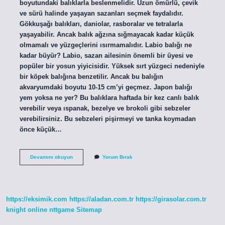
boyutundaki balıklarla beslenmelidir. Uzun ömürlü, çevik
ve sürü halinde yaşayan sazanları seçmek faydalıdır.
Gökkuşağı balıkları, daniolar, rasboralar ve tetralarla
yaşayabilir. Ancak balık ağzına sığmayacak kadar küçük
olmamalı ve yüzgeçlerini ısırmamalıdır. Labio balığı ne
kadar büyür? Labio, sazan ailesinin önemli bir üyesi ve
popüler bir yosun yiyicisidir. Yüksek sırt yüzgeci nedeniyle
bir köpek balığına benzetilir. Ancak bu balığın
akvaryumdaki boyutu 10-15 cm’yi geçmez. Japon balığı
yem yoksa ne yer? Bu balıklara haftada bir kez canlı balık
verebilir veya ıspanak, bezelye ve brokoli gibi sebzeler
verebilirsiniz. Bu sebzeleri pişirmeyi ve tanka koymadan
önce küçük…
Labio
Devamını okuyun
Yorum Bırak
Balığı
Ne
Yer
https://eksimik.com
https://aladan.com.tr
https://girasolar.com.tr
knight online
nttgame
Sitemap