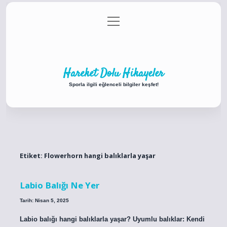
menüyü
Anasayfa
Gizlilik Politikası
Yasal Uyarı
aç
Hakkımızda
Hareket Dolu Hikayeler
Sporla ilgili eğlenceli bilgiler keşfet!
Etiket:
Flowerhorn hangi balıklarla yaşar
Labio Balığı Ne Yer
Tarih: Nisan 5, 2025
Labio balığı hangi balıklarla yaşar? Uyumlu balıklar: Kendi