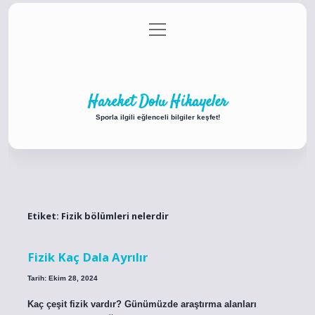
menüyü
Anasayfa
Gizlilik Politikası
Yasal Uyarı
aç
Hakkımızda
Hareket Dolu Hikayeler
Sporla ilgili eğlenceli bilgiler keşfet!
Etiket:
Fizik bölümleri nelerdir
Fizik Kaç Dala Ayrılır
Tarih: Ekim 28, 2024
Kaç çeşit fizik vardır? Günümüzde araştırma alanları