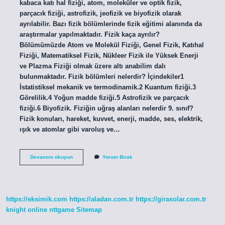
kabaca katı hal fiziği, atom, moleküler ve optik fizik,
parçacık fiziği, astrofizik, jeofizik ve biyofizik olarak
ayrılabilir. Bazı fizik bölümlerinde fizik eğitimi alanında da
araştırmalar yapılmaktadır. Fizik kaça ayrılır?
Bölümümüzde Atom ve Molekül Fiziği, Genel Fizik, Katıhal
Fiziği, Matematiksel Fizik, Nükleer Fizik ile Yüksek Enerji
ve Plazma Fiziği olmak üzere altı anabilim dalı
bulunmaktadır. Fizik bölümleri nelerdir? İçindekiler1
İstatistiksel mekanik ve termodinamik.2 Kuantum fiziği.3
Görelilik.4 Yoğun madde fiziği.5 Astrofizik ve parçacık
fiziği.6 Biyofizik. Fiziğin uğraş alanları nelerdir 9. sınıf?
Fizik konuları, hareket, kuvvet, enerji, madde, ses, elektrik,
ışık ve atomlar gibi varoluş ve…
Fizik
Devamını okuyun
Yorum Bırak
Kaç
Dala
Ayrılır
https://eksimik.com
https://aladan.com.tr
https://girasolar.com.tr
knight online
nttgame
Sitemap