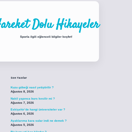
areket Dolu Hikayeler
Sporla ilgili eğlenceli bilgiler keşfet!
Sidebar
iabellacasino sitesi
https://www.betexper.xyz/
betci.co
betci giriş
betci giri
Son Yazılar
Kuzu göbeği nasıl yetiştirilir ?
Ağustos 8, 2026
Nakil yapınca burs kesilir mi ?
Ağustos 7, 2026
Eskişehir’de hangi üniversiteler var ?
Ağustos 6, 2026
Ayaklarıma kara sular indi ne demek ?
Ağustos 5, 2026
Bir kuzu eti kaç kilodur ?