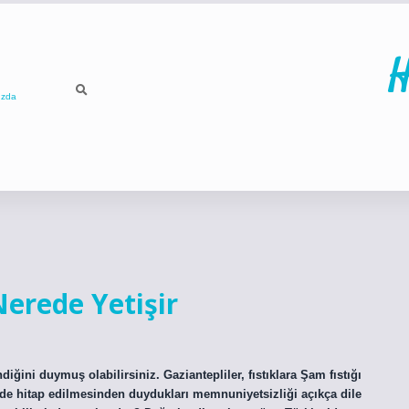
H
ızda
ilbet
betci
p
Nerede Yetişir
diğini duymuş olabilirsiniz. Gaziantepliler, fıstıklara Şam fıstığı
kilde hitap edilmesinden duydukları memnuniyetsizliği açıkça dile