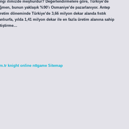
k hangi ilimizde meşhurdur? Değerlendirmelere göre, Türkiye’de
rağmen, bunun yaklaşık %90’ı Osmaniye’de pazarlanıyor. Antep
 üretim döneminde Türkiye’de 3,66 milyon dekar alanda fıstık
anlıurfa, yılda 1,41 milyon dekar ile en fazla üretim alanına sahip
etiştirme…
m.tr
knight online
nttgame
Sitemap