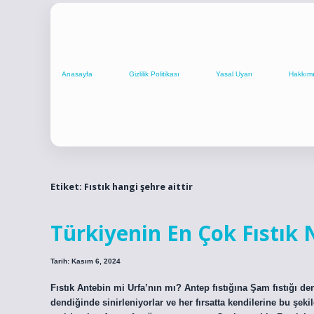
Anasayfa
Gizlilik Politikası
Yasal Uyarı
Hakkım
Etiket:
Fıstık hangi şehre aittir
Türkiyenin En Çok Fıstık 
Tarih: Kasım 6, 2024
Fıstık Antebin mi Urfa’nın mı? Antep fıstığına Şam fıstığı den
dendiğinde sinirleniyorlar ve her fırsatta kendilerine bu şe