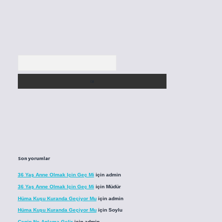
Arama
Son yorumlar
36 Yaş Anne Olmak Için Geç Mi
için
admin
36 Yaş Anne Olmak Için Geç Mi
için
Müdür
Hüma Kuşu Kuranda Geçiyor Mu
için
admin
Hüma Kuşu Kuranda Geçiyor Mu
için
Soylu
Cenin Ne Anlama Gelir
için
admin