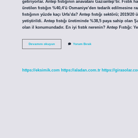
getiriyorlar. Antep fıstığının anavatanı Gaziantep’tir. Fıstı
üretilen fıstığın %40,4’ü Osmaniye’den tedarik edilmesine 
fıstığının yüzde kaçı Urfa’da? Antep fıstığı sektörü; 2019/20
yetiştirildi. Antep fıstığı üretiminde %38,5 paya sahip olan Ş
olan il konumundadır. En iyi fıstık nerenin? Antep Fıstığı: Y
Türkiyenin
Devamını okuyun
Yorum Bırak
En
Çok
Fıstık
Nerede
Yetişir
https://eksimik.com
https://aladan.com.tr
https://girasolar.co