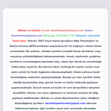
o
betci giriş
betci giriş
hiltonbet yeni giriş
Reklam ve İletişim:
E-mail:
backlinkpaneli@gmail.com
Teams:
forumhizmeti@gmail.com
Whatsapp: 0262 606 0 726
Telegram: @karabul
Yasal Uyarı:
Sitemiz, 5651 Sayılı Kanun gereğince Bilgi Teknolojileri ve
İletişim Kurumu (BTK) tarafından onaylanmış bir Yer Sağlayıcı olarak hizmet
vermektedir. Bu nedenle, sitedeki içerikleri proaktif olarak denetleme veya
araştırma yükümlülüğümüz bulunmamaktadır. Ancak, üyelerimiz yazdıkları
içeriklerin sorumluluğunu taşımakta olup, siteye üye olarak bu sorumluluğu
kabul etmiş sayılırlar. Bu internet sitesi, herhangi bir marka, kurum veya
şahıs şirketi ile hiçbir bağlantısı bulunmamaktadır. Sitede yalnızca kendi
hazırladığımız makaleler paylaşılmaktadır. Burada yer alan içerikler haber
niteliği taşımamakta olup, gerçek kurum ve kişiler hakkında paylaşım
yapılmamaktadır. Gerçek kurum ve kişiler ile isim benzerlikleri tamamen
tesadüfidir. Sitemiz, kar amacı gütmeyen ve tamamen ücretsiz bir bilgi
paylaşım platformudur. Hukuka ve yasal düzenlemelere aykırı olduğunu
düşündüğünüz içerikleri,
backlinkpanelicomtr@gmail.com
adresine
bildirmeniz halinde, ilgili içerikler yasal süre içerisinde sitemizden