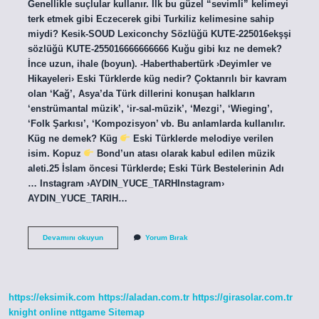
Genellikle suçlular kullanır. İlk bu güzel “sevimli” kelimeyi
terk etmek gibi Eczecerek gibi Turkiliz kelimesine sahip
miydi? Kesik-SOUD Lexiconchy Sözlüğü KUTE-225016ekşşi
sözlüğü KUTE-255016666666666 Kuğu gibi kız ne demek?
İnce uzun, ihale (boyun). -Haberthabertürk ›Deyimler ve
Hikayeleri› Eski Türklerde küg nedir? Çoktanrılı bir kavram
olan ‘Kağ’, Asya’da Türk dillerini konuşan halkların
‘enstrümantal müzik’, ‘ir-sal-müzik’, ‘Mezgi’, ‘Wieging’,
‘Folk Şarkısı’, ‘Kompozisyon’ vb. Bu anlamlarda kullanılır.
Küg ne demek? Küg
Eski Türklerde melodiye verilen
isim. Kopuz
Bond’un atası olarak kabul edilen müzik
aleti.25 İslam öncesi Türklerde; Eski Türk Bestelerinin Adı
… Instagram ›AYDIN_YUCE_TARHInstagram›
AYDIN_YUCE_TARIH…
Kug
Devamını okuyun
Yorum Bırak
Ne
Demek
https://eksimik.com
https://aladan.com.tr
https://girasolar.com.tr
knight online
nttgame
Sitemap