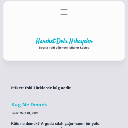
menüyü
Anasayfa
Gizlilik Politikası
Yasal Uyarı
aç
Hakkımızda
Hareket Dolu Hikayeler
Sporla ilgili eğlenceli bilgiler keşfet!
Etiket:
Eski Türklerde küg nedir
Kug Ne Demek
Tarih: Mart 18, 2025
Küte ne demek? Argoda silah çağırmanın bir yolu.