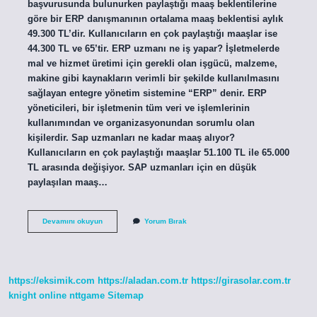
başvurusunda bulunurken paylaştığı maaş beklentilerine
göre bir ERP danışmanının ortalama maaş beklentisi aylık
49.300 TL’dir. Kullanıcıların en çok paylaştığı maaşlar ise
44.300 TL ve 65’tir. ERP uzmanı ne iş yapar? İşletmelerde
mal ve hizmet üretimi için gerekli olan işgücü, malzeme,
makine gibi kaynakların verimli bir şekilde kullanılmasını
sağlayan entegre yönetim sistemine “ERP” denir. ERP
yöneticileri, bir işletmenin tüm veri ve işlemlerinin
kullanımından ve organizasyonundan sorumlu olan
kişilerdir. Sap uzmanları ne kadar maaş alıyor?
Kullanıcıların en çok paylaştığı maaşlar 51.100 TL ile 65.000
TL arasında değişiyor. SAP uzmanları için en düşük
paylaşılan maaş…
Erp
Devamını okuyun
Yorum Bırak
Uzmanı
Ne
Kadar
Maaş
Alır
https://eksimik.com
https://aladan.com.tr
https://girasolar.com.tr
knight online
nttgame
Sitemap