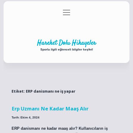
menüyü
Anasayfa
Gizlilik Politikası
Yasal Uyarı
aç
Hakkımızda
Hareket Dolu Hikayeler
Sporla ilgili eğlenceli bilgiler keşfet!
Etiket:
ERP danismanı ne iş yapar
Erp Uzmanı Ne Kadar Maaş Alır
Tarih: Ekim 4, 2024
ERP danismanı ne kadar maaş alır? Kullanıcıların iş