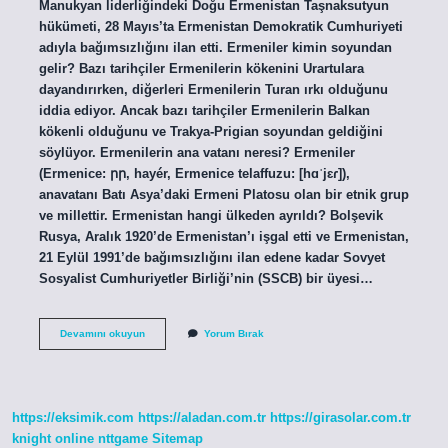
Manukyan liderliğindeki Doğu Ermenistan Taşnaksutyun
hükümeti, 28 Mayıs’ta Ermenistan Demokratik Cumhuriyeti
adıyla bağımsızlığını ilan etti. Ermeniler kimin soyundan
gelir? Bazı tarihçiler Ermenilerin kökenini Urartulara
dayandırırken, diğerleri Ermenilerin Turan ırkı olduğunu
iddia ediyor. Ancak bazı tarihçiler Ermenilerin Balkan
kökenli olduğunu ve Trakya-Prigian soyundan geldiğini
söylüyor. Ermenilerin ana vatanı neresi? Ermeniler
(Ermenice: րր, hayér, Ermenice telaffuzu: [hɑˈjɛɾ]),
anavatanı Batı Asya’daki Ermeni Platosu olan bir etnik grup
ve millettir. Ermenistan hangi ülkeden ayrıldı? Bolşevik
Rusya, Aralık 1920’de Ermenistan’ı işgal etti ve Ermenistan,
21 Eylül 1991’de bağımsızlığını ilan edene kadar Sovyet
Sosyalist Cumhuriyetler Birliği’nin (SSCB) bir üyesi…
Ermeni
Devamını okuyun
Yorum Bırak
Devleti
Nasıl
Kuruldu
https://eksimik.com
https://aladan.com.tr
https://girasolar.com.tr
knight online
nttgame
Sitemap