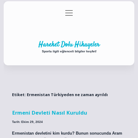
menüyü
Anasayfa
Gizlilik Politikası
Yasal Uyarı
aç
Hakkımızda
Hareket Dolu Hikayeler
Sporla ilgili eğlenceli bilgiler keşfet!
Etiket:
Ermenistan Türkiyeden ne zaman ayrıldı
Ermeni Devleti Nasıl Kuruldu
Tarih: Ekim 29, 2024
Ermenistan devletini kim kurdu? Bunun sonucunda Aram