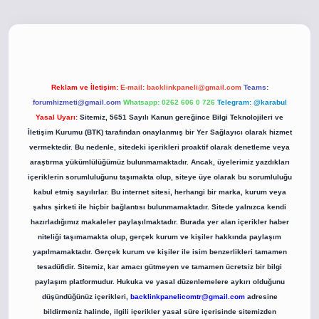
o
betci giriş
betci giriş
hiltonbet yeni giriş
Reklam ve İletişim:
E-mail:
backlinkpaneli@gmail.com
Teams:
forumhizmeti@gmail.com
Whatsapp: 0262 606 0 726
Telegram: @karabul
Yasal Uyarı:
Sitemiz, 5651 Sayılı Kanun gereğince Bilgi Teknolojileri ve
İletişim Kurumu (BTK) tarafından onaylanmış bir Yer Sağlayıcı olarak hizmet
vermektedir. Bu nedenle, sitedeki içerikleri proaktif olarak denetleme veya
araştırma yükümlülüğümüz bulunmamaktadır. Ancak, üyelerimiz yazdıkları
içeriklerin sorumluluğunu taşımakta olup, siteye üye olarak bu sorumluluğu
kabul etmiş sayılırlar. Bu internet sitesi, herhangi bir marka, kurum veya
şahıs şirketi ile hiçbir bağlantısı bulunmamaktadır. Sitede yalnızca kendi
hazırladığımız makaleler paylaşılmaktadır. Burada yer alan içerikler haber
niteliği taşımamakta olup, gerçek kurum ve kişiler hakkında paylaşım
yapılmamaktadır. Gerçek kurum ve kişiler ile isim benzerlikleri tamamen
tesadüfidir. Sitemiz, kar amacı gütmeyen ve tamamen ücretsiz bir bilgi
paylaşım platformudur. Hukuka ve yasal düzenlemelere aykırı olduğunu
düşündüğünüz içerikleri,
backlinkpanelicomtr@gmail.com
adresine
bildirmeniz halinde, ilgili içerikler yasal süre içerisinde sitemizden