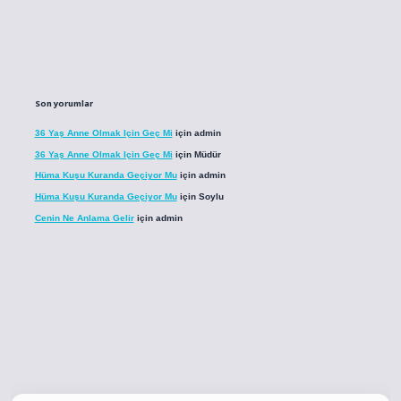
Son yorumlar
36 Yaş Anne Olmak Için Geç Mi
için
admin
36 Yaş Anne Olmak Için Geç Mi
için
Müdür
Hüma Kuşu Kuranda Geçiyor Mu
için
admin
Hüma Kuşu Kuranda Geçiyor Mu
için
Soylu
Cenin Ne Anlama Gelir
için
admin
co
betci giriş
betci giriş
hiltonbet yeni giriş