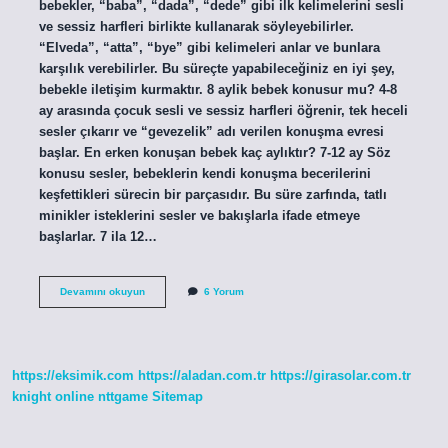
bebekler, “baba”, “dada”, “dede” gibi ilk kelimelerini sesli
ve sessiz harfleri birlikte kullanarak söyleyebilirler.
“Elveda”, “atta”, “bye” gibi kelimeleri anlar ve bunlara
karşılık verebilirler. Bu süreçte yapabileceğiniz en iyi şey,
bebekle iletişim kurmaktır. 8 aylik bebek konusur mu? 4-8
ay arasında çocuk sesli ve sessiz harfleri öğrenir, tek heceli
sesler çıkarır ve “gevezelik” adı verilen konuşma evresi
başlar. En erken konuşan bebek kaç aylıktır? 7-12 ay Söz
konusu sesler, bebeklerin kendi konuşma becerilerini
keşfettikleri sürecin bir parçasıdır. Bu süre zarfında, tatlı
minikler isteklerini sesler ve bakışlarla ifade etmeye
başlarlar. 7 ila 12…
8
Devamını okuyun
6 Yorum
Aylık
Bebekle
Nasıl
Konuşulur
https://eksimik.com
https://aladan.com.tr
https://girasolar.com.tr
knight online
nttgame
Sitemap