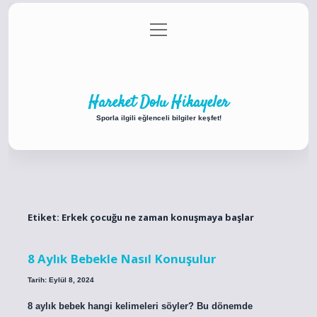
menüyü
Anasayfa
Gizlilik Politikası
Yasal Uyarı
aç
Hakkımızda
Hareket Dolu Hikayeler
Sporla ilgili eğlenceli bilgiler keşfet!
Etiket:
Erkek çocuğu ne zaman konuşmaya başlar
8 Aylık Bebekle Nasıl Konuşulur
Tarih: Eylül 8, 2024
8 aylık bebek hangi kelimeleri söyler? Bu dönemde