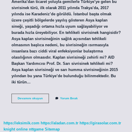
Amerika’dan ticaret yoluyla gemilerle Türkiye’ye gelen bu
sivrisinek türü, ilk olarak 2011 yılında Trakya’da, 2017
yılında ise Karadeniz’de görüldü. İstanbul başta olmak
üzere çeşitli bölgelerde yayılış gösteren Asya kaplan
sineği, yaşadığı ortama hızla uyum sağlayabiliyor ve
burada hızla üreyebiliyor. En tehlikeli sivrisinek hangisidir?
Asya kaplan sivrisineğinin sağlık açısından tehlikeli
olmasının başlıca nedeni, bu sivrisineğin ısırmasıyla
insanlara bazı ciddi viral enfeksiyonlar bulaştırma
olasılığının olmasıdır. Kaplan sivrisineği zehirli mi? AID
Başkan Yardımcısı Prof. Dr. Sarı sivrisinek tehlikeli mi?
Asya kaplan sivrisineği ve sarı humma sivrisineğinin 2015
yılından bu yana Türkiye’de bulunduğu bilinmektedir. Bu
iki türün…
Asya
Devamını okuyun
Yorum Bırak
Kaplan
Sivrisineği
Türkiyede
Var
Mı
https://eksimik.com
https://aladan.com.tr
https://girasolar.com.tr
knight online
nttgame
Sitemap