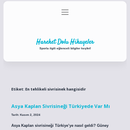
menüyü
Anasayfa
Gizlilik Politikası
Yasal Uyarı
aç
Hakkımızda
Hareket Dolu Hikayeler
Sporla ilgili eğlenceli bilgiler keşfet!
Etiket:
En tehlikeli sivrisinek hangisidir
Asya Kaplan Sivrisineği Türkiyede Var Mı
Tarih: Kasım 2, 2024
Asya Kaplan sivrisineği Türkiye’ye nasıl geldi? Güney