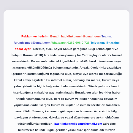
o
betci giriş
betci giriş
hiltonbet yeni giriş
Reklam ve İletişim:
E-mail:
backlinkpaneli@gmail.com
Teams:
forumhizmeti@gmail.com
Whatsapp: 0262 606 0 726
Telegram: @karabul
Yasal Uyarı:
Sitemiz, 5651 Sayılı Kanun gereğince Bilgi Teknolojileri ve
İletişim Kurumu (BTK) tarafından onaylanmış bir Yer Sağlayıcı olarak hizmet
vermektedir. Bu nedenle, sitedeki içerikleri proaktif olarak denetleme veya
araştırma yükümlülüğümüz bulunmamaktadır. Ancak, üyelerimiz yazdıkları
içeriklerin sorumluluğunu taşımakta olup, siteye üye olarak bu sorumluluğu
kabul etmiş sayılırlar. Bu internet sitesi, herhangi bir marka, kurum veya
şahıs şirketi ile hiçbir bağlantısı bulunmamaktadır. Sitede yalnızca kendi
hazırladığımız makaleler paylaşılmaktadır. Burada yer alan içerikler haber
niteliği taşımamakta olup, gerçek kurum ve kişiler hakkında paylaşım
yapılmamaktadır. Gerçek kurum ve kişiler ile isim benzerlikleri tamamen
tesadüfidir. Sitemiz, kar amacı gütmeyen ve tamamen ücretsiz bir bilgi
paylaşım platformudur. Hukuka ve yasal düzenlemelere aykırı olduğunu
düşündüğünüz içerikleri,
backlinkpanelicomtr@gmail.com
adresine
bildirmeniz halinde, ilgili içerikler yasal süre içerisinde sitemizden