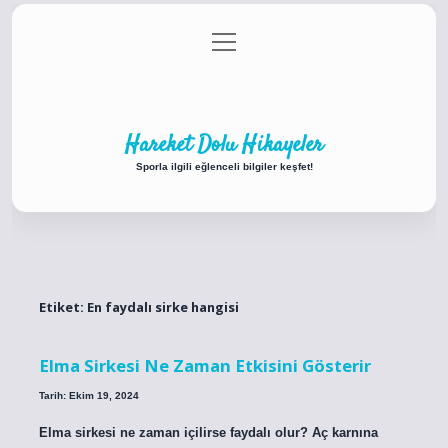
menüyü
Anasayfa
Gizlilik Politikası
Yasal Uyarı
aç
Hakkımızda
Hareket Dolu Hikayeler
Sporla ilgili eğlenceli bilgiler keşfet!
Etiket:
En faydalı sirke hangisi
Elma Sirkesi Ne Zaman Etkisini Gösterir
Tarih: Ekim 19, 2024
Elma sirkesi ne zaman içilirse faydalı olur? Aç karnına