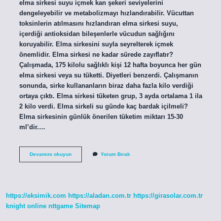
elma sirkesi suyu içmek kan şekeri seviyelerini
dengeleyebilir ve metabolizmayı hızlandırabilir. Vücuttan
toksinlerin atılmasını hızlandıran elma sirkesi suyu,
içerdiği antioksidan bileşenlerle vücudun sağlığını
koruyabilir. Elma sirkesini suyla seyrelterek içmek
önemlidir. Elma sirkesi ne kadar sürede zayıflatır?
Çalışmada, 175 kilolu sağlıklı kişi 12 hafta boyunca her gün
elma sirkesi veya su tüketti. Diyetleri benzerdi. Çalışmanın
sonunda, sirke kullananların biraz daha fazla kilo verdiği
ortaya çıktı. Elma sirkesi tüketen grup, 3 ayda ortalama 1 ila
2 kilo verdi. Elma sirkeli su günde kaç bardak içilmeli?
Elma sirkesinin günlük önerilen tüketim miktarı 15-30
ml’dir.…
Elma
Devamını okuyun
Yorum Bırak
Sirkesi
Ne
Zaman
Etkisini
Gösterir
https://eksimik.com
https://aladan.com.tr
https://girasolar.com.tr
knight online
nttgame
Sitemap