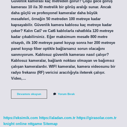
Güvenlik kamerası kaç metreden görür? Çoğu gece görüş
kamerası 10 ila 30 metrelik bir görüş aralığı sunar. Ancak
daha güçlü ve profesyonel kameralar daha büyük
mesafeleri, örneğin 50 metreden 100 metreye kadar
kapsayabilir. Güvenlik kamera kablosu kaç metreye kadar
çeker? Kalın Cat7 ve Cat6 kablolarla rahatlıkla 120 metreye
kadar çıkabilirsiniz. Eğer maksimum mesafe 800 metre
olsaydı, ilk 100 metreye panel koyup sonra her 200 metreye
panel koyup fiber optikle bağlarsanız sorun olacağını
sanmıyorum. Kablosuz güvenlik kamerası nasıl çalışır?
Kablosuz kameralar, bağlantı noktası olmayan ve bağımsız
çalışan kameralardır. WIFI kameralar, kamera videosunu bir
radyo frekansı (RF) vericisi aracılığıyla ileterek çalışır.
Video,…
Kablosuz
Devamını okuyun
Yorum Bırak
Güvenlik
Kamera
Kaç
Metreden
Çeker
https://eksimik.com
https://aladan.com.tr
https://girasolar.com.tr
knight online
nttgame
Sitemap