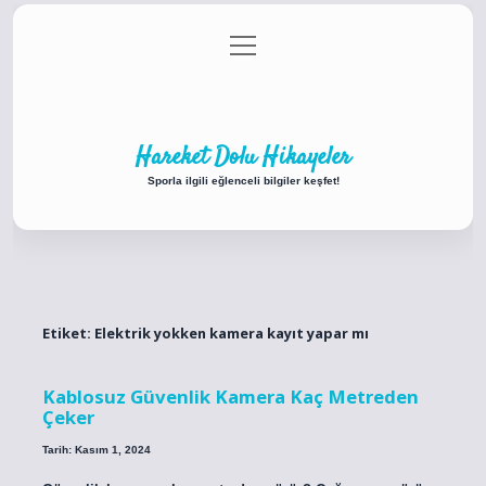
menüyü
Anasayfa
Gizlilik Politikası
Yasal Uyarı
aç
Hakkımızda
Hareket Dolu Hikayeler
Sporla ilgili eğlenceli bilgiler keşfet!
Etiket:
Elektrik yokken kamera kayıt yapar mı
Kablosuz Güvenlik Kamera Kaç Metreden
Çeker
Tarih: Kasım 1, 2024