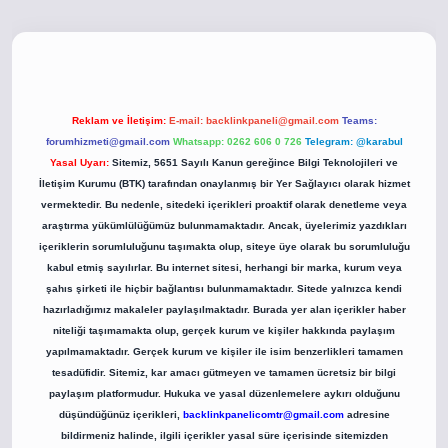
co
betci giriş
betci giriş
hiltonbet yeni giriş
Reklam ve İletişim:
E-mail:
backlinkpaneli@gmail.com
Teams:
forumhizmeti@gmail.com
Whatsapp: 0262 606 0 726
Telegram: @karabul
Yasal Uyarı:
Sitemiz, 5651 Sayılı Kanun gereğince Bilgi Teknolojileri ve
İletişim Kurumu (BTK) tarafından onaylanmış bir Yer Sağlayıcı olarak hizmet
vermektedir. Bu nedenle, sitedeki içerikleri proaktif olarak denetleme veya
araştırma yükümlülüğümüz bulunmamaktadır. Ancak, üyelerimiz yazdıkları
içeriklerin sorumluluğunu taşımakta olup, siteye üye olarak bu sorumluluğu
kabul etmiş sayılırlar. Bu internet sitesi, herhangi bir marka, kurum veya
şahıs şirketi ile hiçbir bağlantısı bulunmamaktadır. Sitede yalnızca kendi
hazırladığımız makaleler paylaşılmaktadır. Burada yer alan içerikler haber
niteliği taşımamakta olup, gerçek kurum ve kişiler hakkında paylaşım
yapılmamaktadır. Gerçek kurum ve kişiler ile isim benzerlikleri tamamen
tesadüfidir. Sitemiz, kar amacı gütmeyen ve tamamen ücretsiz bir bilgi
paylaşım platformudur. Hukuka ve yasal düzenlemelere aykırı olduğunu
düşündüğünüz içerikleri,
backlinkpanelicomtr@gmail.com
adresine
bildirmeniz halinde, ilgili içerikler yasal süre içerisinde sitemizden