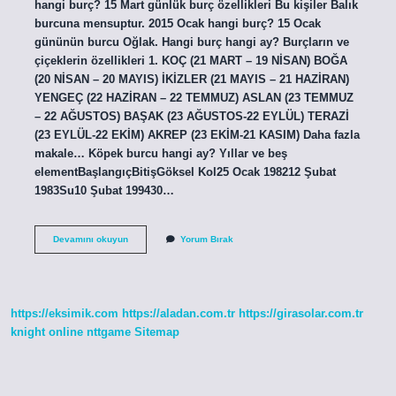
hangi burç? 15 Mart günlük burç özellikleri Bu kişiler Balık
burcuna mensuptur. 2015 Ocak hangi burç? 15 Ocak
gününün burcu Oğlak. Hangi burç hangi ay? Burçların ve
çiçeklerin özellikleri 1. KOÇ (21 MART – 19 NİSAN) BOĞA
(20 NİSAN – 20 MAYIS) İKİZLER (21 MAYIS – 21 HAZİRAN)
YENGEÇ (22 HAZİRAN – 22 TEMMUZ) ASLAN (23 TEMMUZ
– 22 AĞUSTOS) BAŞAK (23 AĞUSTOS-22 EYLÜL) TERAZİ
(23 EYLÜL-22 EKİM) AKREP (23 EKİM-21 KASIM) Daha fazla
makale… Köpek burcu hangi ay? Yıllar ve beş
elementBaşlangıçBitişGöksel Kol25 Ocak 198212 Şubat
1983Su10 Şubat 199430…
2015
Devamını okuyun
Yorum Bırak
Burcu
Ne
https://eksimik.com
https://aladan.com.tr
https://girasolar.com.tr
knight online
nttgame
Sitemap