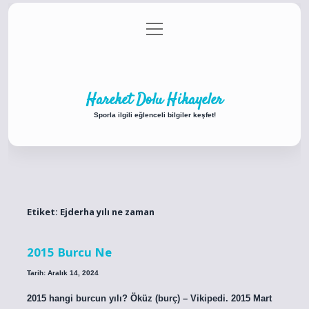
menüyü
Anasayfa
Gizlilik Politikası
Yasal Uyarı
aç
Hakkımızda
Hareket Dolu Hikayeler
Sporla ilgili eğlenceli bilgiler keşfet!
Etiket:
Ejderha yılı ne zaman
2015 Burcu Ne
Tarih: Aralık 14, 2024
2015 hangi burcun yılı? Öküz (burç) – Vikipedi. 2015 Mart