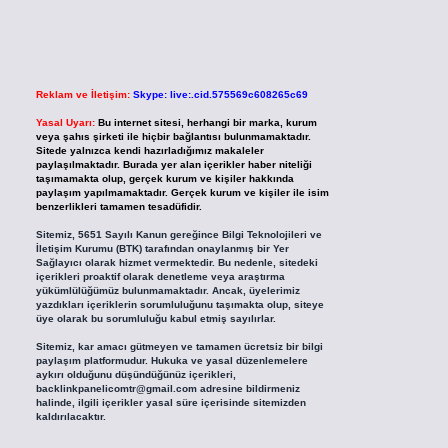
Reklam ve İletişim:
Skype: live:.cid.575569c608265c69
Yasal Uyarı:
Bu internet sitesi, herhangi bir marka, kurum
veya şahıs şirketi ile hiçbir bağlantısı bulunmamaktadır.
Sitede yalnızca kendi hazırladığımız makaleler
paylaşılmaktadır. Burada yer alan içerikler haber niteliği
taşımamakta olup, gerçek kurum ve kişiler hakkında
paylaşım yapılmamaktadır. Gerçek kurum ve kişiler ile isim
benzerlikleri tamamen tesadüfidir.
Sitemiz, 5651 Sayılı Kanun gereğince Bilgi Teknolojileri ve
İletişim Kurumu (BTK) tarafından onaylanmış bir Yer
Sağlayıcı olarak hizmet vermektedir. Bu nedenle, sitedeki
içerikleri proaktif olarak denetleme veya araştırma
yükümlülüğümüz bulunmamaktadır. Ancak, üyelerimiz
yazdıkları içeriklerin sorumluluğunu taşımakta olup, siteye
üye olarak bu sorumluluğu kabul etmiş sayılırlar.
Sitemiz, kar amacı gütmeyen ve tamamen ücretsiz bir bilgi
paylaşım platformudur. Hukuka ve yasal düzenlemelere
aykırı olduğunu düşündüğünüz içerikleri,
backlinkpanelicomtr@gmail.com
adresine bildirmeniz
halinde, ilgili içerikler yasal süre içerisinde sitemizden
kaldırılacaktır.