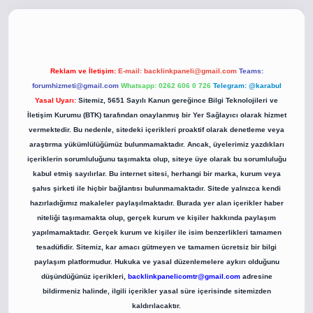
o
betci giriş
betci giriş
hiltonbet yeni giriş
Reklam ve İletişim:
E-mail:
backlinkpaneli@gmail.com
Teams:
forumhizmeti@gmail.com
Whatsapp: 0262 606 0 726
Telegram: @karabul
Yasal Uyarı:
Sitemiz, 5651 Sayılı Kanun gereğince Bilgi Teknolojileri ve
İletişim Kurumu (BTK) tarafından onaylanmış bir Yer Sağlayıcı olarak hizmet
vermektedir. Bu nedenle, sitedeki içerikleri proaktif olarak denetleme veya
araştırma yükümlülüğümüz bulunmamaktadır. Ancak, üyelerimiz yazdıkları
içeriklerin sorumluluğunu taşımakta olup, siteye üye olarak bu sorumluluğu
kabul etmiş sayılırlar. Bu internet sitesi, herhangi bir marka, kurum veya
şahıs şirketi ile hiçbir bağlantısı bulunmamaktadır. Sitede yalnızca kendi
hazırladığımız makaleler paylaşılmaktadır. Burada yer alan içerikler haber
niteliği taşımamakta olup, gerçek kurum ve kişiler hakkında paylaşım
yapılmamaktadır. Gerçek kurum ve kişiler ile isim benzerlikleri tamamen
tesadüfidir. Sitemiz, kar amacı gütmeyen ve tamamen ücretsiz bir bilgi
paylaşım platformudur. Hukuka ve yasal düzenlemelere aykırı olduğunu
düşündüğünüz içerikleri,
backlinkpanelicomtr@gmail.com
adresine
bildirmeniz halinde, ilgili içerikler yasal süre içerisinde sitemizden
kaldırılacaktır.