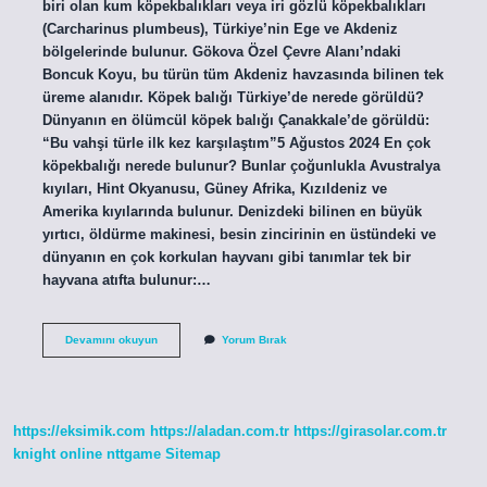
biri olan kum köpekbalıkları veya iri gözlü köpekbalıkları
(Carcharinus plumbeus), Türkiye’nin Ege ve Akdeniz
bölgelerinde bulunur. Gökova Özel Çevre Alanı’ndaki
Boncuk Koyu, bu türün tüm Akdeniz havzasında bilinen tek
üreme alanıdır. Köpek balığı Türkiye’de nerede görüldü?
Dünyanın en ölümcül köpek balığı Çanakkale’de görüldü:
“Bu vahşi türle ilk kez karşılaştım”5 Ağustos 2024 En çok
köpekbalığı nerede bulunur? Bunlar çoğunlukla Avustralya
kıyıları, Hint Okyanusu, Güney Afrika, Kızıldeniz ve
Amerika kıyılarında bulunur. Denizdeki bilinen en büyük
yırtıcı, öldürme makinesi, besin zincirinin en üstündeki ve
dünyanın en çok korkulan hayvanı gibi tanımlar tek bir
hayvana atıfta bulunur:…
Türkiye
Devamını okuyun
Yorum Bırak
Denizinde
Köpekbalığı
Var
Mıdır
https://eksimik.com
https://aladan.com.tr
https://girasolar.com.tr
knight online
nttgame
Sitemap