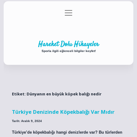
menüyü
Anasayfa
Gizlilik Politikası
Yasal Uyarı
aç
Hakkımızda
Hareket Dolu Hikayeler
Sporla ilgili eğlenceli bilgiler keşfet!
Etiket:
Dünyanın en büyük köpek balığı nedir
Türkiye Denizinde Köpekbalığı Var Mıdır
Tarih: Aralık 9, 2024
Türkiye’de köpekbalığı hangi denizlerde var? Bu türlerden