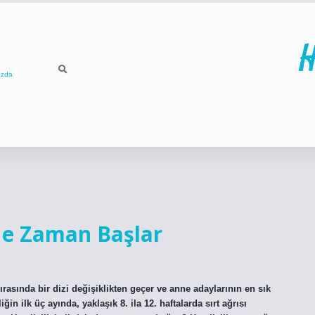
H
ızda
ilbet
betci
p
 Ne Zaman Başlar
ırasında bir dizi değişiklikten geçer ve anne adaylarının en sık
ğin ilk üç ayında, yaklaşık 8. ila 12. haftalarda sırt ağrısı