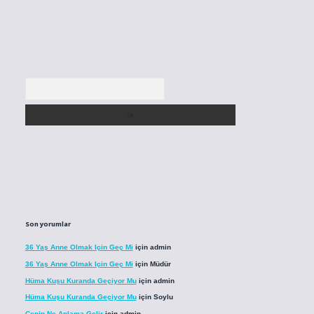
Arama
Son yorumlar
36 Yaş Anne Olmak Için Geç Mi
için
admin
36 Yaş Anne Olmak Için Geç Mi
için
Müdür
Hüma Kuşu Kuranda Geçiyor Mu
için
admin
Hüma Kuşu Kuranda Geçiyor Mu
için
Soylu
Cenin Ne Anlama Gelir
için
admin