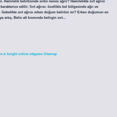
. Hamilelik belirtisinde sırtın neresi ağrır? Hamilelikte sırt ağrısı
arakterize edilir: Sırt ağrısı: özellikle bel bölgesinde ağrı ve
lik. Gebelikte sırt ağrısı erken doğum belirtisi mi? Erken doğumun en
eya artış, Belin alt kısmında belirgin sırt…
m.tr
knight online
nttgame
Sitemap