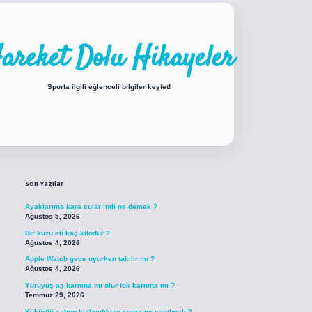
areket Dolu Hikayeler
Sporla ilgili eğlenceli bilgiler keşfet!
Sidebar
iabellacasino sitesi
https://www.betexper.xyz/
betci.co
betci giriş
betci giri
Son Yazılar
Ayaklarıma kara sular indi ne demek ?
Ağustos 5, 2026
Bir kuzu eti kaç kilodur ?
Ağustos 4, 2026
Apple Watch gece uyurken takılır mı ?
Ağustos 4, 2026
Yürüyüş aç karnına mı olur tok karnına mı ?
Temmuz 29, 2026
Kükürtlü sabun kullandıktan sonra ne yapılmalı ?