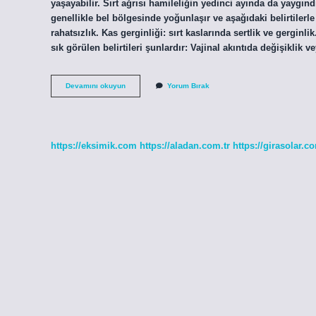
yaşayabilir. Sırt ağrısı hamileliğin yedinci ayında da yaygındır
genellikle bel bölgesinde yoğunlaşır ve aşağıdaki belirtilerle k
rahatsızlık. Kas gerginliği: sırt kaslarında sertlik ve gergin
sık görülen belirtileri şunlardır: Vajinal akıntıda değişiklik v
Hamilelikte
Devamını okuyun
Yorum Bırak
Sırt
Ağrıları
Ne
Zaman
Başlar
https://eksimik.com
https://aladan.com.tr
https://girasolar.co