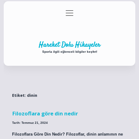
menüyü
Anasayfa
Gizlilik Politikası
Yasal Uyarı
aç
Hakkımızda
Hareket Dolu Hikayeler
Sporla ilgili eğlenceli bilgiler keşfet!
Etiket:
dinin
Filozoflara göre din nedir
Tarih: Temmuz 21, 2024
Filozoflara Göre Din Nedir? Filozoflar, dinin anlamının ne