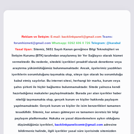
o
betci giriş
betci giriş
hiltonbet yeni giriş
Reklam ve İletişim:
E-mail:
backlinkpaneli@gmail.com
Teams:
forumhizmeti@gmail.com
Whatsapp: 0262 606 0 726
Telegram: @karabul
Yasal Uyarı:
Sitemiz, 5651 Sayılı Kanun gereğince Bilgi Teknolojileri ve
İletişim Kurumu (BTK) tarafından onaylanmış bir Yer Sağlayıcı olarak hizmet
vermektedir. Bu nedenle, sitedeki içerikleri proaktif olarak denetleme veya
araştırma yükümlülüğümüz bulunmamaktadır. Ancak, üyelerimiz yazdıkları
içeriklerin sorumluluğunu taşımakta olup, siteye üye olarak bu sorumluluğu
kabul etmiş sayılırlar. Bu internet sitesi, herhangi bir marka, kurum veya
şahıs şirketi ile hiçbir bağlantısı bulunmamaktadır. Sitede yalnızca kendi
hazırladığımız makaleler paylaşılmaktadır. Burada yer alan içerikler haber
niteliği taşımamakta olup, gerçek kurum ve kişiler hakkında paylaşım
yapılmamaktadır. Gerçek kurum ve kişiler ile isim benzerlikleri tamamen
tesadüfidir. Sitemiz, kar amacı gütmeyen ve tamamen ücretsiz bir bilgi
paylaşım platformudur. Hukuka ve yasal düzenlemelere aykırı olduğunu
düşündüğünüz içerikleri,
backlinkpanelicomtr@gmail.com
adresine
bildirmeniz halinde, ilgili içerikler yasal süre içerisinde sitemizden