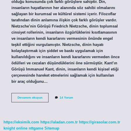
olduğu konusunda çok farklı görüşlere sahiptir. Din,
insanların hayatlarının her alanında söz sahibi olmalarını
sağlayan bir kurumsal ve kültürel sistemi içerir. Filozoflar
tarafından dinin anlamına ilişkin çok farklı görüşler vardır.
Nietzsche’nin Görüşü Friedrich Nietzsche, dinin toplumsal
cinsiyet rollerinin, insanların özgürlüklerini kısıtlamasının
ve insanların kendi kararlarını vermesinin önünde engel
teşkil ettiğini vurgulamıştır. Nietzsche, dinin hayatı
kolaylaştırmak için şiddet ve baskı uygulamak için
kullanıldığını ve insanların kendi kararlarını vermeden önce
ödülleri ve cezaları düşündüklerini öne sürmüştür. Kant’ın
Görüşü Immanuel Kant, dinin, insanların kendi kişisel etiği
çerçevesinde hareket etmelerini sağlamak için kullanılan
bir araç olduğunu…
Filozoflara
Devamını okuyun
14 Yorum
göre
din
nedir
https://eksimik.com
https://aladan.com.tr
https://girasolar.com.tr
knight online
nttgame
Sitemap