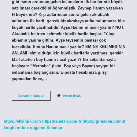
gibi ismin ardından gelen kelimelerin ilk harflerinin büyük
yazılması gerektiğini öğrenmiştik. Zeynep Hanım yazarken
H büyük mü? Kişi adlarından sonra gelen akrabalık
adlarının ilk harfi, gerçek bir akrabaya atıfta bulunmasa bile
küçük harfle yazılmalıdır. Ayşe Hanım’ın nasıl yazılır? NOT:
Akrabalık belirten kelimeler küçük harfle başlar: Tülay
ablamın yanına gittim. Ayşe teyzemin pastası çok
lezzetlidir. Emine Hanım nasıl yazılır? EMİNE KELİMESİNİN
ANLAMI İsim olduğu için büyük harflerle yazılması gerekir.
Mail atarken bey hanım nasıl yazılır? Bir selamlamayla
başlayın: “Merhaba” (isim, Bay veya Bayan) yaygın bir
selamlama başlangıcıdır. E-posta hesabınıza giriş
yapmadan önce,…
Bey
Devamını okuyun
Yorum Bırak
Hanım
Büyük
Yazılır
Mı
https://eksimik.com
https://aladan.com.tr
https://girasolar.com.tr
knight online
nttgame
Sitemap