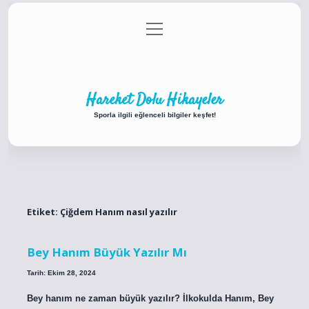
menüyü
Anasayfa
Gizlilik Politikası
Yasal Uyarı
aç
Hakkımızda
Hareket Dolu Hikayeler
Sporla ilgili eğlenceli bilgiler keşfet!
Etiket:
Çiğdem Hanım nasıl yazılır
Bey Hanım Büyük Yazılır Mı
Tarih: Ekim 28, 2024
Bey hanım ne zaman büyük yazılır? İlkokulda Hanım, Bey