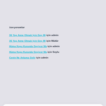
Son yorumlar
36 Yaş Anne Olmak Için Geç Mi
için
admin
36 Yaş Anne Olmak Için Geç Mi
için
Müdür
Hüma Kuşu Kuranda Geçiyor Mu
için
admin
Hüma Kuşu Kuranda Geçiyor Mu
için
Soylu
Cenin Ne Anlama Gelir
için
admin
o
betci giriş
betci giriş
hiltonbet yeni giriş