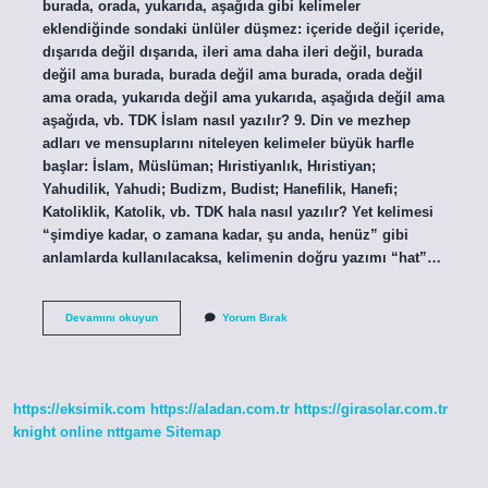
burada, orada, yukarıda, aşağıda gibi kelimeler
eklendiğinde sondaki ünlüler düşmez: içeride değil içeride,
dışarıda değil dışarıda, ileri ama daha ileri değil, burada
değil ama burada, burada değil ama burada, orada değil
ama orada, yukarıda değil ama yukarıda, aşağıda değil ama
aşağıda, vb. TDK İslam nasıl yazılır? 9. Din ve mezhep
adları ve mensuplarını niteleyen kelimeler büyük harfle
başlar: İslam, Müslüman; Hıristiyanlık, Hıristiyan;
Yahudilik, Yahudi; Budizm, Budist; Hanefilik, Hanefi;
Katoliklik, Katolik, vb. TDK hala nasıl yazılır? Yet kelimesi
“şimdiye kadar, o zamana kadar, şu anda, henüz” gibi
anlamlarda kullanılacaksa, kelimenin doğru yazımı “hat”…
Aşığım
Devamını okuyun
Yorum Bırak
Kelimesi
Nasıl
Yazılır
https://eksimik.com
https://aladan.com.tr
https://girasolar.com.tr
knight online
nttgame
Sitemap