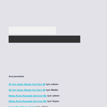
Arama
Son yorumlar
36 Yaş Anne Olmak Için Geç Mi
için
admin
36 Yaş Anne Olmak Için Geç Mi
için
Müdür
Hüma Kuşu Kuranda Geçiyor Mu
için
admin
Hüma Kuşu Kuranda Geçiyor Mu
için
Soylu
Cenin Ne Anlama Gelir
için
admin