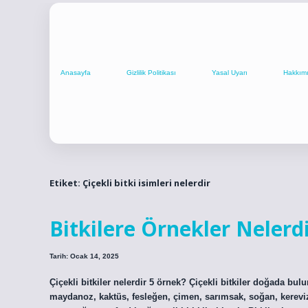
Anasayfa
Gizlilik Politikası
Yasal Uyarı
Hakkım
Etiket:
Çiçekli bitki isimleri nelerdir
Bitkilere Örnekler Nelerd
Tarih: Ocak 14, 2025
Çiçekli bitkiler nelerdir 5 örnek? Çiçekli bitkiler doğada bulun
maydanoz, kaktüs, fesleğen, çimen, sarımsak, soğan, kereviz,