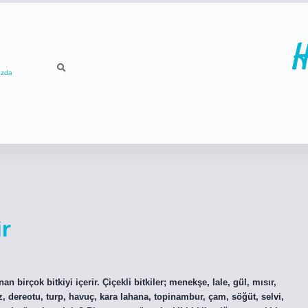
H
ızda
ir
an birçok bitkiyi içerir. Çiçekli bitkiler; menekşe, lale, gül, mısır,
 dereotu, turp, havuç, kara lahana, topinambur, çam, söğüt, selvi,