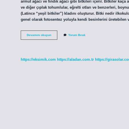
armut ağacı ve fındık ağacı gibi bitkileri içerir. Bitkiler kaça 
ve diğer çıplak tohumlular, eğrelti otları ve benzerleri, boynuz
(Latince “yeşil bitkiler”) kladını oluşturur. Bitki nedir ilkoku
genel olarak fotosentez yoluyla kendi besinlerini üretebilen 
Bitkilere
Devamını okuyun
Yorum Bırak
Örnekler
Nelerdir
https://eksimik.com
https://aladan.com.tr
https://girasolar.co