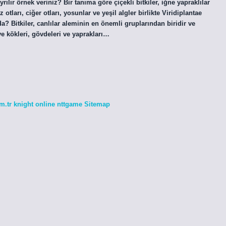
ayrılır örnek veriniz? Bir tanıma göre çiçekli bitkiler, iğne yapraklılar
 otları, ciğer otları, yosunlar ve yeşil algler birlikte Viridiplantae
lda? Bitkiler, canlılar aleminin en önemli gruplarından biridir ve
ve kökleri, gövdeleri ve yaprakları…
m.tr
knight online
nttgame
Sitemap