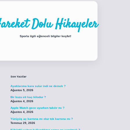
areket Dolu Hikayeler
Sporla ilgili eğlenceli bilgiler keşfet!
Sidebar
ilbet
betci
piabellacasino sitesi
https://www.betexper.xyz/
betci.co
betci
Son Yazılar
Ayaklarıma kara sular indi ne demek ?
Ağustos 5, 2026
Bir kuzu eti kaç kilodur ?
Ağustos 4, 2026
Apple Watch gece uyurken takılır mı ?
Ağustos 4, 2026
Yürüyüş aç karnına mı olur tok karnına mı ?
Temmuz 29, 2026
Kükürtlü sabun kullandıktan sonra ne yapılmalı ?