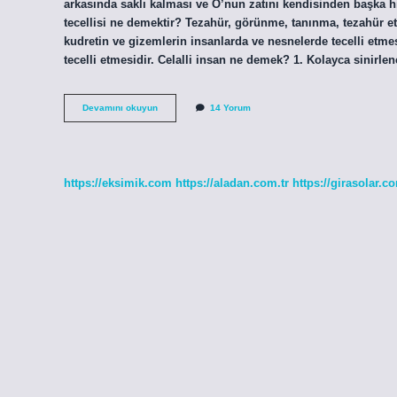
arkasında saklı kalması ve O’nun zatını kendisinden başka 
tecellisi ne demektir? Tezahür, görünme, tanınma, tezahür et
kudretin ve gizemlerin insanlarda ve nesnelerde tecelli etmes
tecelli etmesidir. Celalli insan ne demek? 1. Kolayca sinirlen
Celal
Devamını okuyun
14 Yorum
Tecellisi
Ne
Demek
https://eksimik.com
https://aladan.com.tr
https://girasolar.co