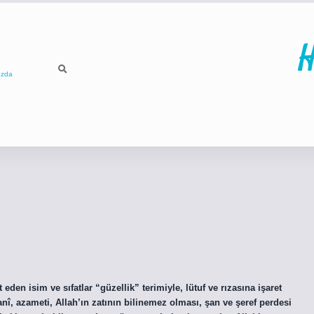
H
ızda
ilbet
betci
eden isim ve sıfatlar “güzellik” terimiyle, lütuf ve rızasına işaret
şanî, azameti, Allah’ın zatının bilinemez olması, şan ve şeref perdesi