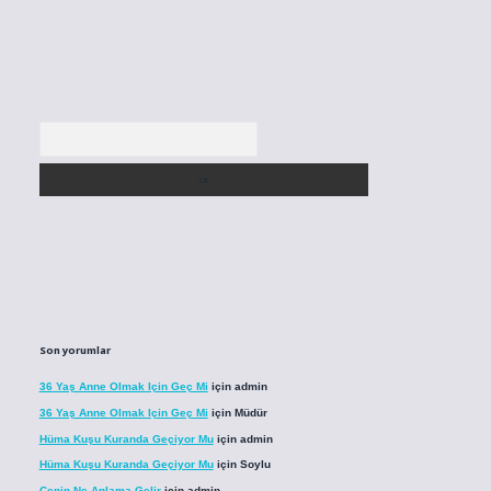
Arama
Son yorumlar
36 Yaş Anne Olmak Için Geç Mi
için
admin
36 Yaş Anne Olmak Için Geç Mi
için
Müdür
Hüma Kuşu Kuranda Geçiyor Mu
için
admin
Hüma Kuşu Kuranda Geçiyor Mu
için
Soylu
Cenin Ne Anlama Gelir
için
admin