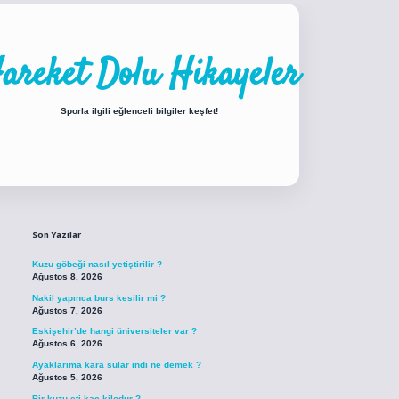
areket Dolu Hikayeler
Sporla ilgili eğlenceli bilgiler keşfet!
Sidebar
piabellacasino sitesi
https://www.betexper.xyz/
betci.co
betci giriş
betci gir
Son Yazılar
Kuzu göbeği nasıl yetiştirilir ?
Ağustos 8, 2026
Nakil yapınca burs kesilir mi ?
Ağustos 7, 2026
Eskişehir’de hangi üniversiteler var ?
Ağustos 6, 2026
Ayaklarıma kara sular indi ne demek ?
Ağustos 5, 2026
Bir kuzu eti kaç kilodur ?