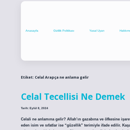
Anasayfa
Gizlilik Politikası
Yasal Uyarı
Hakkım
Etiket:
Celal Arapça ne anlama gelir
Celal Tecellisi Ne Demek
Tarih: Eylül 8, 2024
Celali ne anlamına gelir? Allah’ın gazabına ve öfkesine işaret 
eden isim ve sıfatlar ise “güzellik” terimiyle ifade edilir. Ka