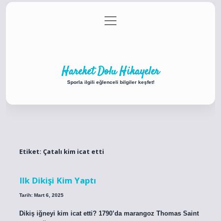
menüyü
Anasayfa
Gizlilik Politikası
Yasal Uyarı
aç
Hakkımızda
Hareket Dolu Hikayeler
Sporla ilgili eğlenceli bilgiler keşfet!
Etiket:
Çatalı kim icat etti
Ilk Dikişi Kim Yaptı
Tarih: Mart 6, 2025
Dikiş iğneyi kim icat etti? 1790’da marangoz Thomas Saint