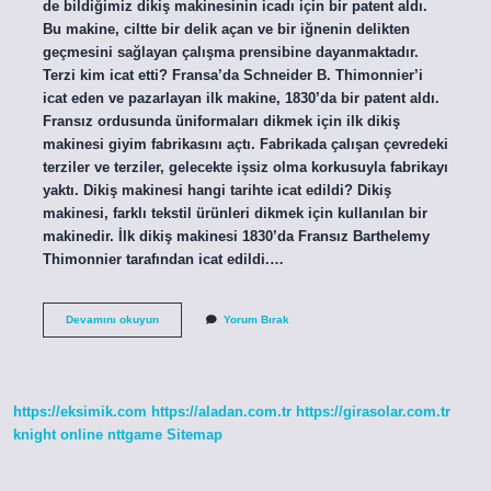
de bildiğimiz dikiş makinesinin icadı için bir patent aldı.
Bu makine, ciltte bir delik açan ve bir iğnenin delikten
geçmesini sağlayan çalışma prensibine dayanmaktadır.
Terzi kim icat etti? Fransa’da Schneider B. Thimonnier’i
icat eden ve pazarlayan ilk makine, 1830’da bir patent aldı.
Fransız ordusunda üniformaları dikmek için ilk dikiş
makinesi giyim fabrikasını açtı. Fabrikada çalışan çevredeki
terziler ve terziler, gelecekte işsiz olma korkusuyla fabrikayı
yaktı. Dikiş makinesi hangi tarihte icat edildi? Dikiş
makinesi, farklı tekstil ürünleri dikmek için kullanılan bir
makinedir. İlk dikiş makinesi 1830’da Fransız Barthelemy
Thimonnier tarafından icat edildi.…
Ilk
Devamını okuyun
Yorum Bırak
Dikişi
Kim
Yaptı
https://eksimik.com
https://aladan.com.tr
https://girasolar.com.tr
knight online
nttgame
Sitemap