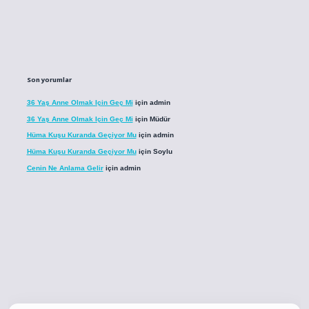
Son yorumlar
36 Yaş Anne Olmak Için Geç Mi
için
admin
36 Yaş Anne Olmak Için Geç Mi
için
Müdür
Hüma Kuşu Kuranda Geçiyor Mu
için
admin
Hüma Kuşu Kuranda Geçiyor Mu
için
Soylu
Cenin Ne Anlama Gelir
için
admin
o
betci giriş
betci giriş
hiltonbet yeni giriş