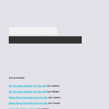
Arama
Son yorumlar
36 Yaş Anne Olmak Için Geç Mi
için
admin
36 Yaş Anne Olmak Için Geç Mi
için
Müdür
Hüma Kuşu Kuranda Geçiyor Mu
için
admin
Hüma Kuşu Kuranda Geçiyor Mu
için
Soylu
Cenin Ne Anlama Gelir
için
admin