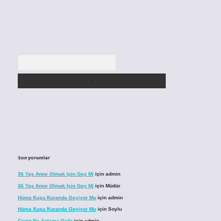
Arama
Son yorumlar
36 Yaş Anne Olmak Için Geç Mi
için
admin
36 Yaş Anne Olmak Için Geç Mi
için
Müdür
Hüma Kuşu Kuranda Geçiyor Mu
için
admin
Hüma Kuşu Kuranda Geçiyor Mu
için
Soylu
Cenin Ne Anlama Gelir
için
admin