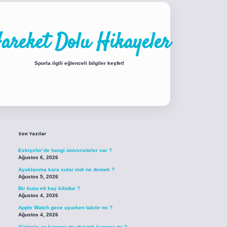
areket Dolu Hikayeler
Sporla ilgili eğlenceli bilgiler keşfet!
Sidebar
piabellacasino sitesi
https://www.betexper.xyz/
betci.co
betci giriş
betci gir
Son Yazılar
Eskişehir’de hangi üniversiteler var ?
Ağustos 6, 2026
Ayaklarıma kara sular indi ne demek ?
Ağustos 5, 2026
Bir kuzu eti kaç kilodur ?
Ağustos 4, 2026
Apple Watch gece uyurken takılır mı ?
Ağustos 4, 2026
Yürüyüş aç karnına mı olur tok karnına mı ?