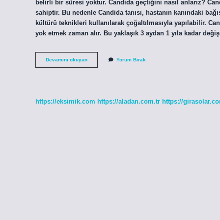
belirli bir süresi yoktur. Candida geçtiğini nasıl anlarız? Ca
sahiptir. Bu nedenle Candida tanısı, hastanın kanındaki bağı
kültürü teknikleri kullanılarak çoğaltılmasıyla yapılabilir.
yok etmek zaman alır. Bu yaklaşık 3 aydan 1 yıla kadar değişe
Candida
Devamını okuyun
Yorum Bırak
Diyeti
Ne
Zaman
Biter
https://eksimik.com
https://aladan.com.tr
https://girasolar.co