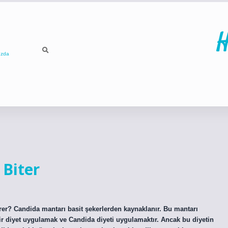
H
ızda
ilbet
betci
Biter
ürer? Candida mantarı basit şekerlerden kaynaklanır. Bu mantarı
ir diyet uygulamak ve Candida diyeti uygulamaktır. Ancak bu diyetin