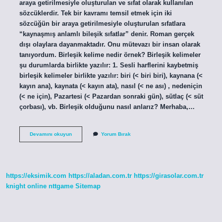
araya getirilmesiyle oluşturulan ve sıfat olarak kullanılan
sözcüklerdir. Tek bir kavramı temsil etmek için iki
sözcüğün bir araya getirilmesiyle oluşturulan sıfatlara
“kaynaşmış anlamlı bileşik sıfatlar” denir. Roman gerçek
dışı olaylara dayanmaktadır. Onu mütevazı bir insan olarak
tanıyordum. Birleşik kelime nedir örnek? Birleşik kelimeler
şu durumlarda birlikte yazılır: 1. Sesli harflerini kaybetmiş
birleşik kelimeler birlikte yazılır: biri (< biri biri), kaynana (<
kayın ana), kaynata (< kayın ata), nasıl (< ne ası) , nedeniçin
(< ne için), Pazartesi (< Pazardan sonraki gün), sütlaç (< süt
çorbası), vb. Birleşik olduğunu nasıl anlarız? Merhaba,…
Birleşik
Devamını okuyun
Yorum Bırak
Yapı
Ne
Demektir
https://eksimik.com
https://aladan.com.tr
https://girasolar.com.tr
knight online
nttgame
Sitemap