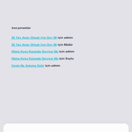
Son yorumlar
36 Yaş Anne Olmak Için Geç Mi
için
admin
36 Yaş Anne Olmak Için Geç Mi
için
Müdür
Hüma Kuşu Kuranda Geçiyor Mu
için
admin
Hüma Kuşu Kuranda Geçiyor Mu
için
Soylu
Cenin Ne Anlama Gelir
için
admin
.co
betci giriş
betci giriş
hiltonbet yeni giriş