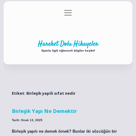
menüyü
Anasayfa
Gizlilik Politikası
Yasal Uyarı
aç
Hakkımızda
Hareket Dolu Hikayeler
Sporla ilgili eğlenceli bilgiler keşfet!
Etiket:
Birleşik yapili sıfat nedir
Birleşik Yapı Ne Demektir
Tarih: Ocak 13, 2025
Birleşik yapılı ne demek örnek? Bunlar iki sözcüğün bir