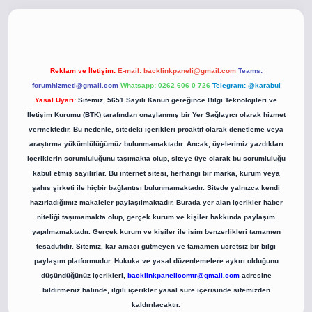
.co
betci giriş
betci giriş
hiltonbet yeni giriş
Reklam ve İletişim:
E-mail:
backlinkpaneli@gmail.com
Teams:
forumhizmeti@gmail.com
Whatsapp: 0262 606 0 726
Telegram: @karabul
Yasal Uyarı:
Sitemiz, 5651 Sayılı Kanun gereğince Bilgi Teknolojileri ve
İletişim Kurumu (BTK) tarafından onaylanmış bir Yer Sağlayıcı olarak hizmet
vermektedir. Bu nedenle, sitedeki içerikleri proaktif olarak denetleme veya
araştırma yükümlülüğümüz bulunmamaktadır. Ancak, üyelerimiz yazdıkları
içeriklerin sorumluluğunu taşımakta olup, siteye üye olarak bu sorumluluğu
kabul etmiş sayılırlar. Bu internet sitesi, herhangi bir marka, kurum veya
şahıs şirketi ile hiçbir bağlantısı bulunmamaktadır. Sitede yalnızca kendi
hazırladığımız makaleler paylaşılmaktadır. Burada yer alan içerikler haber
niteliği taşımamakta olup, gerçek kurum ve kişiler hakkında paylaşım
yapılmamaktadır. Gerçek kurum ve kişiler ile isim benzerlikleri tamamen
tesadüfidir. Sitemiz, kar amacı gütmeyen ve tamamen ücretsiz bir bilgi
paylaşım platformudur. Hukuka ve yasal düzenlemelere aykırı olduğunu
düşündüğünüz içerikleri,
backlinkpanelicomtr@gmail.com
adresine
bildirmeniz halinde, ilgili içerikler yasal süre içerisinde sitemizden
kaldırılacaktır.