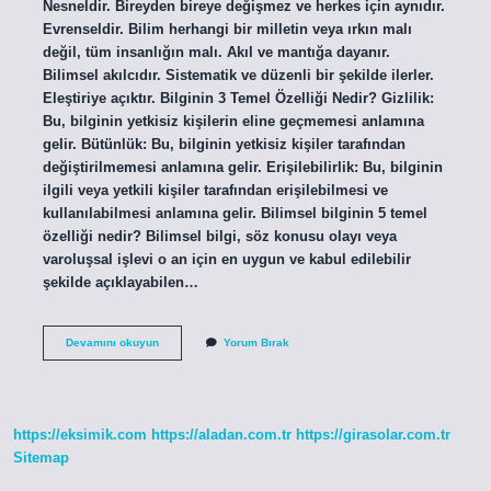
Nesneldir. Bireyden bireye değişmez ve herkes için aynıdır.
Evrenseldir. Bilim herhangi bir milletin veya ırkın malı
değil, tüm insanlığın malı. Akıl ve mantığa dayanır.
Bilimsel akılcıdır. Sistematik ve düzenli bir şekilde ilerler.
Eleştiriye açıktır. Bilginin 3 Temel Özelliği Nedir? Gizlilik:
Bu, bilginin yetkisiz kişilerin eline geçmemesi anlamına
gelir. Bütünlük: Bu, bilginin yetkisiz kişiler tarafından
değiştirilmemesi anlamına gelir. Erişilebilirlik: Bu, bilginin
ilgili veya yetkili kişiler tarafından erişilebilmesi ve
kullanılabilmesi anlamına gelir. Bilimsel bilginin 5 temel
özelliği nedir? Bilimsel bilgi, söz konusu olayı veya
varoluşsal işlevi o an için en uygun ve kabul edilebilir
şekilde açıklayabilen…
Bilgi
Devamını okuyun
Yorum Bırak
Kavramının
Özellikleri
Nelerdir
https://eksimik.com
https://aladan.com.tr
https://girasolar.com.tr
Sitemap