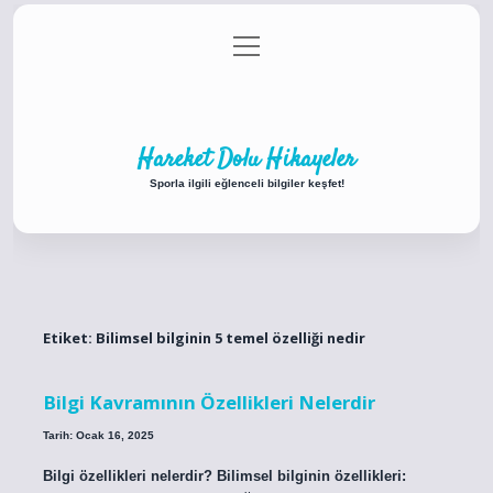
menüyü
Anasayfa
Gizlilik Politikası
Yasal Uyarı
aç
Hakkımızda
Hareket Dolu Hikayeler
Sporla ilgili eğlenceli bilgiler keşfet!
Etiket:
Bilimsel bilginin 5 temel özelliği nedir
Bilgi Kavramının Özellikleri Nelerdir
Tarih: Ocak 16, 2025
Bilgi özellikleri nelerdir? Bilimsel bilginin özellikleri: