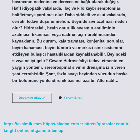
basıncının nedenine ve derecesine bağlı olarak değişir.
Hafif idiyopatik vakalarda, ilaç ve kilo kaybı semptomları
hafifletmeye yardımcı olur. Daha şiddetli ve akut vakalarda,
cerrahi tedavi düşünülmelidir. Beyinde sıvı azalması neden
olur? Hidrosefali, beyin omurilik sıvısının emiliminin
azalması, tıkanması veya nadiren aşırı üretilmesinden
kaynaklanır. Bu durum, kafa travması, konjenital sorunlar,
beyin kanaması, beyin tümörü ve merkezi sinir sistemini
etkileyen bulaşıcı hastalıklardan kaynaklanabilir. Beyindeki
sıvıya ne iyi gelir? Cevap: Hidrosefaliyi tedavi etmenin en
yaygın yöntemi, serebrospinal sıvının drenajına izin veren
şant cerrahisidir. Şant, fazla sıvıyı beyinden vücudun başka
bir bölümüne yönlendirerek basıncı azaltır. Alternatif…
Beyin
Devamını okuyun
Yorum Bırak
Suyu
Basınç
Azalması
Nasıl
Geçer
https://eksimik.com
https://aladan.com.tr
https://girasolar.com.tr
knight online
nttgame
Sitemap