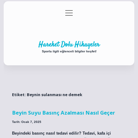
menüyü
Anasayfa
Gizlilik Politikası
Yasal Uyarı
aç
Hakkımızda
Hareket Dolu Hikayeler
Sporla ilgili eğlenceli bilgiler keşfet!
Etiket:
Beynin sulanması ne demek
Beyin Suyu Basınç Azalması Nasıl Geçer
Tarih: Ocak 7, 2025
Beyindeki basınç nasıl tedavi edilir? Tedavi, kafa içi