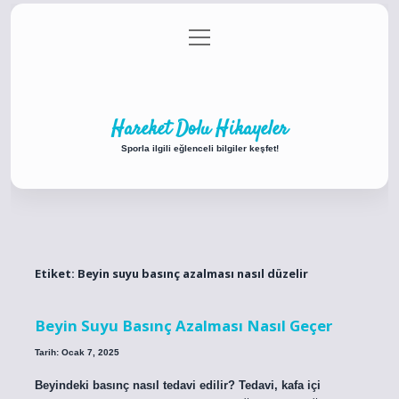
menüyü
Anasayfa
Gizlilik Politikası
Yasal Uyarı
aç
Hakkımızda
Hareket Dolu Hikayeler
Sporla ilgili eğlenceli bilgiler keşfet!
Etiket:
Beyin suyu basınç azalması nasıl düzelir
Beyin Suyu Basınç Azalması Nasıl Geçer
Tarih: Ocak 7, 2025
Beyindeki basınç nasıl tedavi edilir? Tedavi, kafa içi