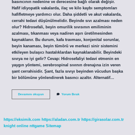
basıncının nedenine ve derecesine bağlı olarak değişir.
Hafif idiyopatik vakalarda, ilaç ve kilo kaybı semptomları
hafifletmeye yardımcı olur. Daha şiddetli ve akut vakalarda,
cerrahi tedavi düşünülmelidir. Beyinde sıvı azalması neden
olur? Hidrosefali, beyin omurilik sıvısının emiliminin
azalması, tıkanması veya nadiren aşırı üretilmesinden
kaynaklanır. Bu durum, kafa travması, konjenital sorunlar,
beyin kanaması, beyin tümörü ve merkezi sinir sistemini
etkileyen bulaşıcı hastalıklardan kaynaklanabilir. Beyindeki
sıvıya ne iyi gelir? Cevap: Hidrosefaliyi tedavi etmenin en
yaygın yöntemi, serebrospinal sıvının drenajına izin veren
şant cerrahisidir. Şant, fazla sıvıyı beyinden vücudun başka
bir bölümüne yönlendirerek basıncı azaltır. Alternatif…
Beyin
Devamını okuyun
Yorum Bırak
Suyu
Basınç
Azalması
Nasıl
Geçer
https://eksimik.com
https://aladan.com.tr
https://girasolar.com.tr
knight online
nttgame
Sitemap