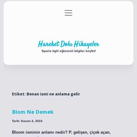
menüyü
Anasayfa
Gizlilik Politikası
Yasal Uyarı
aç
Hakkımızda
Hareket Dolu Hikayeler
Sporla ilgili eğlenceli bilgiler keşfet!
Etiket:
Benan ismi ne anlama gelir
Blom Ne Demek
Tarih: Kasım 4, 2024
Bloom isminin anlamı nedir? P. gelişen, çiçek açan,