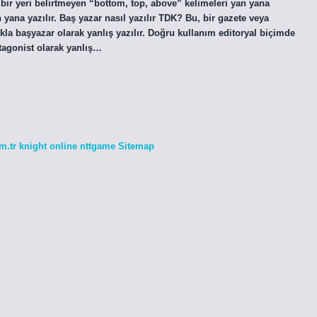
li bir yeri belirtmeyen “bottom, top, above” kelimeleri yan yana
yana yazılır. Baş yazar nasıl yazılır TDK? Bu, bir gazete veya
ıkla başyazar olarak yanlış yazılır. Doğru kullanım editoryal biçimde
otagonist olarak yanlış…
m.tr
knight online
nttgame
Sitemap