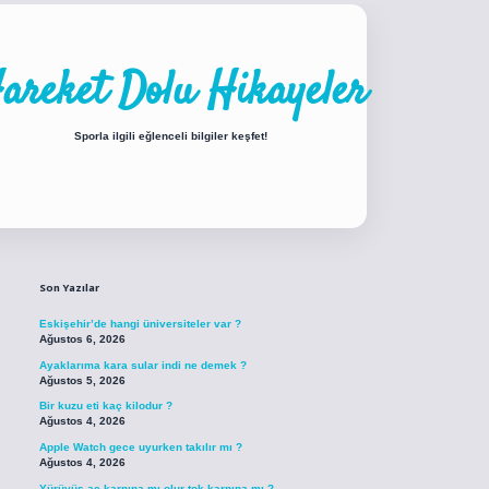
areket Dolu Hikayeler
Sporla ilgili eğlenceli bilgiler keşfet!
Sidebar
iabellacasino sitesi
https://www.betexper.xyz/
betci.co
betci giriş
betci giri
Son Yazılar
Eskişehir’de hangi üniversiteler var ?
Ağustos 6, 2026
Ayaklarıma kara sular indi ne demek ?
Ağustos 5, 2026
Bir kuzu eti kaç kilodur ?
Ağustos 4, 2026
Apple Watch gece uyurken takılır mı ?
Ağustos 4, 2026
Yürüyüş aç karnına mı olur tok karnına mı ?