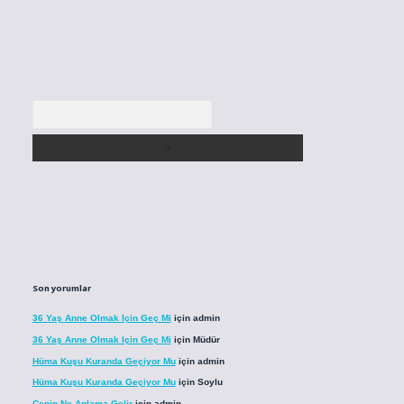
Arama
Son yorumlar
36 Yaş Anne Olmak Için Geç Mi
için
admin
36 Yaş Anne Olmak Için Geç Mi
için
Müdür
Hüma Kuşu Kuranda Geçiyor Mu
için
admin
Hüma Kuşu Kuranda Geçiyor Mu
için
Soylu
Cenin Ne Anlama Gelir
için
admin