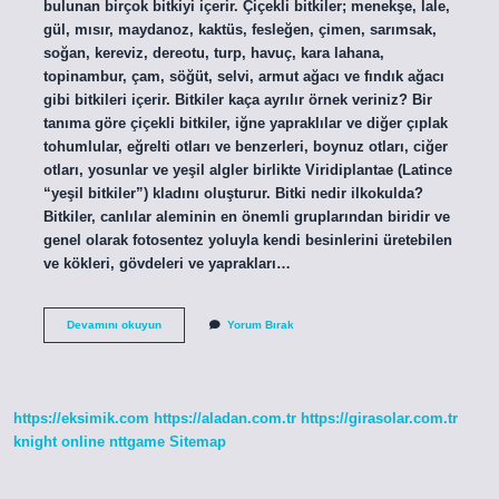
bulunan birçok bitkiyi içerir. Çiçekli bitkiler; menekşe, lale,
gül, mısır, maydanoz, kaktüs, fesleğen, çimen, sarımsak,
soğan, kereviz, dereotu, turp, havuç, kara lahana,
topinambur, çam, söğüt, selvi, armut ağacı ve fındık ağacı
gibi bitkileri içerir. Bitkiler kaça ayrılır örnek veriniz? Bir
tanıma göre çiçekli bitkiler, iğne yapraklılar ve diğer çıplak
tohumlular, eğrelti otları ve benzerleri, boynuz otları, ciğer
otları, yosunlar ve yeşil algler birlikte Viridiplantae (Latince
“yeşil bitkiler”) kladını oluşturur. Bitki nedir ilkokulda?
Bitkiler, canlılar aleminin en önemli gruplarından biridir ve
genel olarak fotosentez yoluyla kendi besinlerini üretebilen
ve kökleri, gövdeleri ve yaprakları…
Bitkilere
Devamını okuyun
Yorum Bırak
Örnekler
Nelerdir
https://eksimik.com
https://aladan.com.tr
https://girasolar.com.tr
knight online
nttgame
Sitemap