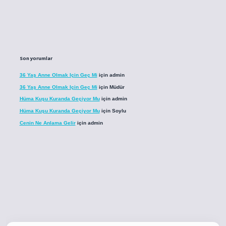
Son yorumlar
36 Yaş Anne Olmak Için Geç Mi
için
admin
36 Yaş Anne Olmak Için Geç Mi
için
Müdür
Hüma Kuşu Kuranda Geçiyor Mu
için
admin
Hüma Kuşu Kuranda Geçiyor Mu
için
Soylu
Cenin Ne Anlama Gelir
için
admin
o
betci giriş
betci giriş
hiltonbet yeni giriş