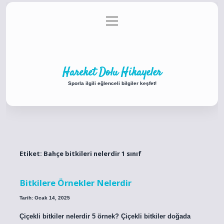
menüyü
Anasayfa
Gizlilik Politikası
Yasal Uyarı
aç
Hakkımızda
Hareket Dolu Hikayeler
Sporla ilgili eğlenceli bilgiler keşfet!
Etiket:
Bahçe bitkileri nelerdir 1 sınıf
Bitkilere Örnekler Nelerdir
Tarih: Ocak 14, 2025
Çiçekli bitkiler nelerdir 5 örnek? Çiçekli bitkiler doğada