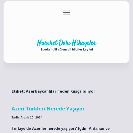
menüyü
Anasayfa
Gizlilik Politikası
Yasal Uyarı
aç
Hakkımızda
Hareket Dolu Hikayeler
Sporla ilgili eğlenceli bilgiler keşfet!
Etiket:
Azerbaycanlılar neden Rusça biliyor
Azeri Türkleri Nerede Yaşıyor
Tarih: Aralık 10, 2024
Türkiye’de Azeriler nerede yaşıyor? Iğdır, Ardahan ve