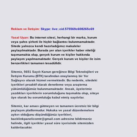
Reklam ve İletişim:
Skype: live:.cid.575569c608265c69
Yasal Uyarı:
Bu internet sitesi, herhangi bir marka, kurum
veya şahıs şirketi ile hiçbir bağlantısı bulunmamaktadır.
Sitede yalnızca kendi hazırladığımız makaleler
paylaşılmaktadır. Burada yer alan içerikler haber niteliği
taşımamakta olup, gerçek kurum ve kişiler hakkında
paylaşım yapılmamaktadır. Gerçek kurum ve kişiler ile isim
benzerlikleri tamamen tesadüfidir.
Sitemiz, 5651 Sayılı Kanun gereğince Bilgi Teknolojileri ve
İletişim Kurumu (BTK) tarafından onaylanmış bir Yer
Sağlayıcı olarak hizmet vermektedir. Bu nedenle, sitedeki
içerikleri proaktif olarak denetleme veya araştırma
yükümlülüğümüz bulunmamaktadır. Ancak, üyelerimiz
yazdıkları içeriklerin sorumluluğunu taşımakta olup, siteye
üye olarak bu sorumluluğu kabul etmiş sayılırlar.
Sitemiz, kar amacı gütmeyen ve tamamen ücretsiz bir bilgi
paylaşım platformudur. Hukuka ve yasal düzenlemelere
aykırı olduğunu düşündüğünüz içerikleri,
backlinkpanelicomtr@gmail.com
adresine bildirmeniz
halinde, ilgili içerikler yasal süre içerisinde sitemizden
kaldırılacaktır.