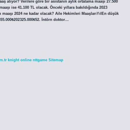
aş alıyor? Verilere göre bir asistanın aylık ortalama maaşı 27.500
 maaşı ise 41.100 TL olacak. Önceki yıllara bakıldığında 2023
m maaşı 2024 ne kadar olacak? Aile Hekimleri MaaşlarıYılEn düşük
5.000₺202325.000₺52. İntörn doktor…
m.tr
knight online
nttgame
Sitemap