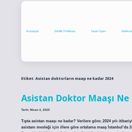
Anasayfa
Gizlilik Politikası
Yasal Uyarı
Hakkım
Etiket:
Asistan doktorların maaşı ne kadar 2024
Asistan Doktor Maaşı Ne
Tarih: Nisan 4, 2025
Tıpta asistan maaşı ne kadar? Verilere göre; 2024 yılı itibariy
asistanı mesleği için illere göre ortalama maaş İstanbul’da 2