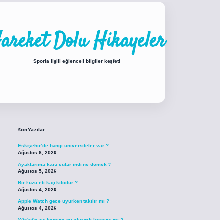
areket Dolu Hikayeler
Sporla ilgili eğlenceli bilgiler keşfet!
Sidebar
iabellacasino sitesi
https://www.betexper.xyz/
betci.co
betci giriş
betci giri
Son Yazılar
Eskişehir’de hangi üniversiteler var ?
Ağustos 6, 2026
Ayaklarıma kara sular indi ne demek ?
Ağustos 5, 2026
Bir kuzu eti kaç kilodur ?
Ağustos 4, 2026
Apple Watch gece uyurken takılır mı ?
Ağustos 4, 2026
Yürüyüş aç karnına mı olur tok karnına mı ?