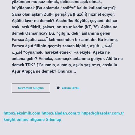
yüzünden mutsuz olmak, delicesine aşık olmak,
büyülenmek [Bu anlamda “aşüfte” kalıbı kullanılmıştır]:
Sana olan aşkım Zülf-i perişâ’ya (Fuzûlî) hizmet ediyor.
Aşüfte tavır ne demek? Aschoffe: Büyülü, şeytani, delice
aşık, açık fikirli, şakacı, onursuz kadın (KT, 36). Aşifte ne
demek Osmanlıca? Bu, “çılgın, deli” anlamına gelen
Farsça āşufte آشفته kelimesinden bir alıntıdır. Bu kelime,
Farsça āşuf fiilinin geçmiş zaman kipidir, aşūb آشفتن,
اشوب “oynamak, hareket etmek” +a ekiyle. Aşeka ne
anlama gelir? Asheka, sarmaşık anlamına geliyor. Alüfte ne
demek TDK? [1]alışmış, alışmış, aşkla şaşırmış, coşkulu.
Aşur Arapça ne demek? Onuncu…
Aşüfte
Devamını okuyun
Yorum Bırak
Ne
Anlama
Gelir
https://eksimik.com
https://aladan.com.tr
https://girasolar.com.tr
knight online
nttgame
Sitemap