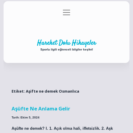
menüyü
Anasayfa
Gizlilik Politikası
Yasal Uyarı
aç
Hakkımızda
Hareket Dolu Hikayeler
Sporla ilgili eğlenceli bilgiler keşfet!
Etiket:
Aşifte ne demek Osmanlıca
Aşüfte Ne Anlama Gelir
Tarih: Ekim 5, 2024
Aşüfte ne demek? I. 1. Açık olma hali, iffetsizlik. 2. Aşk