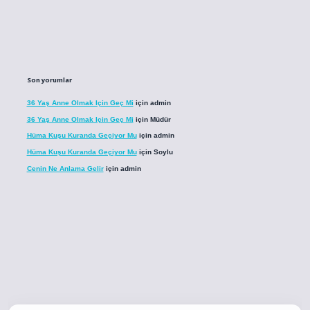
Son yorumlar
36 Yaş Anne Olmak Için Geç Mi
için
admin
36 Yaş Anne Olmak Için Geç Mi
için
Müdür
Hüma Kuşu Kuranda Geçiyor Mu
için
admin
Hüma Kuşu Kuranda Geçiyor Mu
için
Soylu
Cenin Ne Anlama Gelir
için
admin
ci.co
betci giriş
betci giriş
hiltonbet yeni giriş