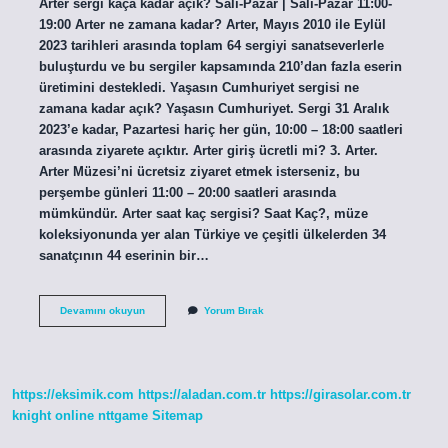
Arter sergi kaça kadar açık? Salı-Pazar | Salı-Pazar 11:00-
19:00 Arter ne zamana kadar? Arter, Mayıs 2010 ile Eylül
2023 tarihleri ​​arasında toplam 64 sergiyi sanatseverlerle
buluşturdu ve bu sergiler kapsamında 210’dan fazla eserin
üretimini destekledi. Yaşasın Cumhuriyet sergisi ne
zamana kadar açık? Yaşasın Cumhuriyet. Sergi 31 Aralık
2023’e kadar, Pazartesi hariç her gün, 10:00 – 18:00 saatleri
arasında ziyarete açıktır. Arter giriş ücretli mi? 3. Arter.
Arter Müzesi’ni ücretsiz ziyaret etmek isterseniz, bu
perşembe günleri 11:00 – 20:00 saatleri arasında
mümkündür. Arter saat kaç sergisi? Saat Kaç?, müze
koleksiyonunda yer alan Türkiye ve çeşitli ülkelerden 34
sanatçının 44 eserinin bir…
Arter
Devamını okuyun
Yorum Bırak
Ömer
Koç
Sergisi
Ne
Zamana
https://eksimik.com
https://aladan.com.tr
https://girasolar.com.tr
Kadar
Açık
knight online
nttgame
Sitemap