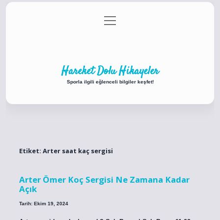
menüyü
Anasayfa
Gizlilik Politikası
Yasal Uyarı
aç
Hakkımızda
Hareket Dolu Hikayeler
Sporla ilgili eğlenceli bilgiler keşfet!
Etiket:
Arter saat kaç sergisi
Arter Ömer Koç Sergisi Ne Zamana Kadar
Açık
Tarih: Ekim 19, 2024