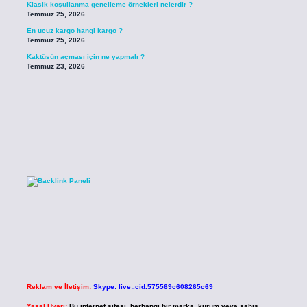
Klasik koşullanma genelleme örnekleri nelerdir ?
Temmuz 25, 2026
En ucuz kargo hangi kargo ?
Temmuz 25, 2026
Kaktüsün açması için ne yapmalı ?
Temmuz 23, 2026
Reklam ve İletişim:
Skype: live:.cid.575569c608265c69
Yasal Uyarı:
Bu internet sitesi, herhangi bir marka, kurum veya şahıs